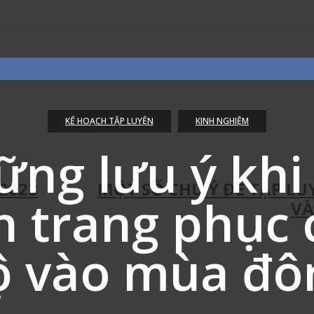
KẾ HOẠCH TẬP LUYỆN
KINH NGHIỆM
est
WhatsApp
Linkedin
ng lưu ý khi
 2023
MỘT SỐ CHÚ Ý ĐỂ TẬP LU
n trang phục 
VÀ
ộ vào mùa đô