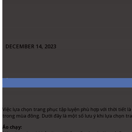
DECEMBER 14, 2023
Share
Facebook
Twitter
Pinter
7,311
Fans
Việc lựa chọn trang phục tập luyện phù hợp với thời tiết l
trong mùa đông. Dưới đây là một số lưu ý khi lựa chọn tra
Áo chạy: