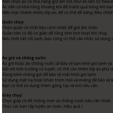
Nên chọn áo có khả năng giữ ấm tốt như áo làm từ fleece 
Áo nên có khả năng thoáng khí để tránh quá nóng khi bạn
Nên mặc thành nhiều lớp áo, để có thể dễ dàng điều chỉnh
Quần chạy:
Chọn quần có chất liệu cách nhiệt để giữ ấm chân.
Quần nên có độ co giãn để tăng tính linh hoạt khi chạy.
Nếu thời tiết rất lạnh, bạn cũng có thể cân nhắc sử dụng 
Áo gió và chống nước:
Áo gió hoặc áo chống nước sẽ bảo vệ bạn khỏi gió lạnh và
Đối với môi trường có tuyết, có thể cần thêm lớp áo phủ 
Dùng kính chống gió để bảo vệ mắt khỏi gió lạnh.
Sử dụng mặt nạ hoặc khăn trùm mũi và miệng để bảo vệ k
Bạn có thể sử dụng thêm găng tay và mũ nếu cần.
Giày chạy:
Chọn giày có đế chống trơn và chống nước nếu cần thiết.
Chúc các bạn tập luyện an toàn, hiệu quả./.