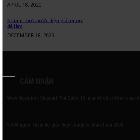
APRIL 18, 2022
5 công thức nước điện giải ngon,
dễ làm
DECEMBER 18, 2023
CẢM NHẬN
Wow Marathon Vinpearl Phú Quốc: tôi như vỡ oà vì được chạy ở
5.000 người tham dự giải chạy Longbien Marathon 2020