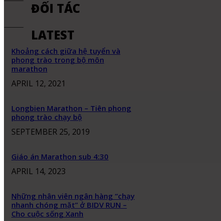
ĐỐI TÁC
LATEST
Khoảng cách giữa hệ tuyển và
phong trào trong bộ môn
marathon
APRIL 12, 2021
Longbien Marathon – Tiên phong
phong trào chạy bộ
SEPTEMBER 25, 2019
Giáo án Marathon sub 4:30
APRIL 14, 2023
Những nhân viên ngân hàng “chạy
nhanh chóng mặt” ở BIDV RUN –
Cho cuộc sống Xanh