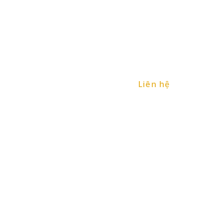
Tin tức
Về chúng tôi
Liên hệ