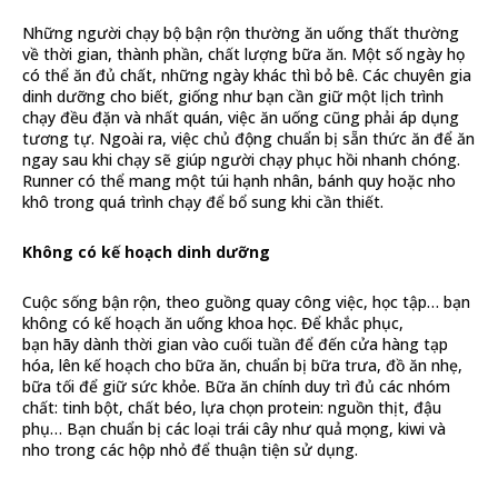
Những người chạy bộ bận rộn thường ăn uống thất thường
về thời gian, thành phần, chất lượng bữa ăn. Một số ngày họ
có thể ăn đủ chất, những ngày khác thì bỏ bê. Các chuyên gia
dinh dưỡng cho biết, giống như bạn cần giữ một lịch trình
chạy đều đặn và nhất quán, việc ăn uống cũng phải áp dụng
tương tự. Ngoài ra, việc chủ động chuẩn bị sẵn thức ăn để ăn
ngay sau khi chạy sẽ giúp người chạy phục hồi nhanh chóng.
Runner có thể mang một túi hạnh nhân, bánh quy hoặc nho
khô trong quá trình chạy để bổ sung khi cần thiết.
Không có kế hoạch dinh dưỡng
Cuộc sống bận rộn, theo guồng quay công việc, học tập… bạn
không có kế hoạch ăn uống khoa học. Để khắc phục,
bạn hãy dành thời gian vào cuối tuần để đến cửa hàng tạp
hóa, lên kế hoạch cho bữa ăn, chuẩn bị bữa trưa, đồ ăn nhẹ,
bữa tối để giữ sức khỏe. Bữa ăn chính duy trì đủ các nhóm
chất: tinh bột, chất béo, lựa chọn protein: nguồn thịt, đậu
phụ… Bạn chuẩn bị các loại trái cây như quả mọng, kiwi và
nho trong các hộp nhỏ để thuận tiện sử dụng.