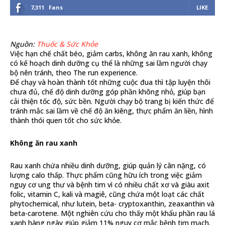
7,311
Fans
LIKE
Nguồn:
Thuốc & Sức Khỏe
Việc hạn chế chất béo, giảm carbs, không ăn rau xanh, không
có kế hoạch dinh dưỡng cụ thể là những sai lầm người chạy
bộ nên tránh, theo The run experience.
Để chạy và hoàn thành tốt những cuộc đua thì tập luyện thôi
chưa đủ, chế độ dinh dưỡng góp phần không nhỏ, giúp bạn
cải thiện tốc độ, sức bền. Người chạy bộ trang bị kiến thức để
tránh mắc sai lầm về chế độ ăn kiêng, thực phẩm ăn liền, hình
thành thói quen tốt cho sức khỏe.
Không ăn rau xanh
Rau xanh chứa nhiều dinh dưỡng, giúp quản lý cân nặng, có
lượng calo thấp. Thực phẩm cũng hữu ích trong việc giảm
nguy cơ ung thư và bệnh tim vì có nhiều chất xơ và giàu axit
folic, vitamin C, kali và magiê, cũng chứa một loạt các chất
phytochemical, như lutein, beta- cryptoxanthin, zeaxanthin và
beta-carotene. Một nghiên cứu cho thấy một khẩu phần rau lá
xanh hàng ngày giúp giảm 11% nguy cơ mắc bệnh tim mạch.