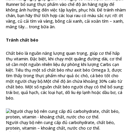
Runner bổ sung thực phẩm vào chế độ ăn hàng ngày để
không ảnh hưởng đến việc tập luyện, phục hồi. Để tránh nhàm
chán, bạn hãy thử tích hợp các loại rau có màu sắc rực rỡ: ớt
vàng, củ cải tím và vàng, bông cải xanh, cải xoăn tím – xanh,
măng tây… trong bữa ăn.
Tránh chất béo
Chất béo là nguồn năng lượng quan trọng, giúp cơ thể hấp
thụ vitamin. Đặc biệt, khi chạy một quãng đường dài, cơ thể
sẽ cần một nguồn nhiên liệu dự phòng khi lượng Carbs cạn
kiệt. Tiêu thụ một số chất béo như axit béo Omega 3, được
tìm thấy trong thực phẩm như quả óc chó, cá béo tốt cho
một người chạy bộ.Một chế độ ăn chứa khoảng 30% calo từ
chất béo. Một số nguồn chất béo người chạy có thể bổ sung:
trái bơ, quả hạch, các loại hạt, dô liu ép lạnh hoặc dầu bơ, cá
béo.
Người chạy bộ nên cung cấp đủ carbohydrate, chất béo,
protein, vitamin – khoáng chất, nước cho cơ thể.