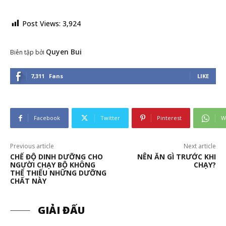
Post Views:
3,924
Quyen Bui
Biên tập bởi
7,311
Fans
LIKE
Facebook
Twitter
Pinterest
W
Previous article
Next article
CHẾ ĐỘ DINH DƯỠNG CHO
NÊN ĂN GÌ TRƯỚC KHI
NGƯỜI CHẠY BỘ KHÔNG
CHẠY?
THỂ THIẾU NHỮNG DƯỠNG
CHẤT NÀY
GIẢI ĐẤU