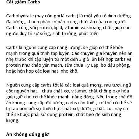
Cắt giảm Carbs
Carbohydrate (hay còn gọi là carbs) là một yếu tố dinh dưỡng
đa lượng, thành phần cơ bản trong thức ăn của con người.
Carbs cùng với protein, lipid, vitamin và khoáng chất giúp con
người duy trì sự sống, sinh trưởng, phát triển.
Carbs là nguồn cung cấp năng lượng, sẽ giúp cơ thể khỏe
mạnh trong quá trình tập luyện. Các chuyên gia khuyên nên ăn
nhẹ trước khi tập luyện từ một đến 3 giờ, ăn kết hợp carbs và
protein như cháo yến mạch, sữa chua Hy Lạp, bơ đậu phộng,
hoặc hỗn hợp các loại hạt, nho khô.
Nguồn cung cấp carbs tốt là các loại quả mọng, rau tươi, ngũ
cốc nguyên hạt… chứa chất xơ, vitamin, chất chống oxy hóa
giúp giữ cho cơ thể khỏe mạnh, năng động. Nếu trong chế độ
ăn không cung cấp đủ lượng carbs cần thiết, cơ thể có thể sẽ
bị táo bón bởi sự thiếu hụt chất xơ, dưỡng chất. Lúc này cơ
thể sẽ buộc phải sử dụng protein, chất béo để sinh năng
lượng.
Ăn không đúng giờ