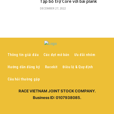
Tập bổ trợ Core với bài plank
DECEMBER 27, 2022
Thông tin giải đấu
Các đợt mở bán
Ưu đãi nhóm
Hướng dẫn đăng ký
Racekit
Điều lệ & Quy định
Câu hỏi thường gặp
RACE VIETNAM JOINT STOCK COMPANY.
Business ID: 0107938085.