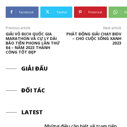
Facebook
Twitter
Pinterest
W
Previous article
Next article
GIẢI VÔ ĐỊCH QUỐC GIA
PHÁT ĐỘNG GIẢI CHẠY BIDV
MARATHON VÀ CỰ LY DÀI
– CHO CUỘC SỐNG XANH
BÁO TIỀN PHONG LẦN THỨ
2023
64 – NĂM 2023 THÀNH
CÔNG TỐT ĐẸP
GIẢI ĐẤU
ĐỐI TÁC
LATEST
Những điều cần biết về trạm tiếp