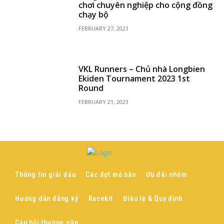
chơi chuyên nghiệp cho cộng đồng
chạy bộ
FEBRUARY 27, 2021
VKL Runners – Chủ nhà Longbien
Ekiden Tournament 2023 1st
Round
FEBRUARY 21, 2023
Thông tin giải đấu
Các đợt mở bán
Ưu đãi nhóm
Hướng dẫn đăng ký
Racekit
Điều lệ & Quy định
Câu hỏi thường gặp