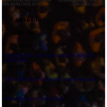
BIÊN MARATHON 2019
– TỎA SÁNG SỨC TRẺ
GIẢI ĐẤU
ĐỐI TÁC
LATEST
Đặng Lâm Kiên | Gương mặt nhỏ tuổi nhất LBM
Honors 2022
MARCH 5, 2022
Những điểm cần chú ý khi chạy bộ trời nắng nóng
JUNE 16, 2023
Giáo án HM sub 2 trong 10 tuần
MARCH 1, 2023