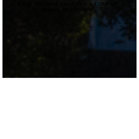
RACE VIETNAM JOINT STOCK COMPANY.
Business ID: 0107938085.