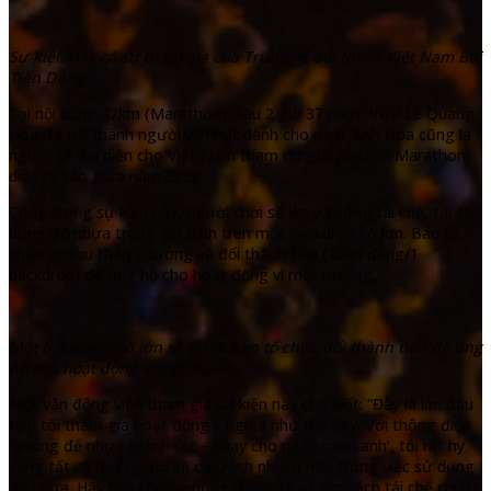
Sự kiện này có sự tham gia của Trung vệ đổi tuyển Việt Nam Bùi
Tiến Dũng
Tại nội dung 42km (Marathon), sau 2 giờ 37 phút, VĐV Lê Quang
Hòa đã trở thành người về nhất dành cho nam. Anh Hòa cũng là
người sẽ đại diện cho Việt Nam tham dự giải Boston Marathon
diễn ra vào giữa năm 2020.
Cũng trong sự kiện này, người chơi sẽ lên ý tưởng tái chế, tái sử
dụng đồ nhựa trong gia đình trên một backdrop cỡ lớn. Ban tổ
chức sẽ thu thập ý tưởng và đổi thành tiền (2000 đồng/1
backdrop) để ủng hộ cho hoạt động vì môi trường.
Một backdrop cỡ lớn sẽ được ban tổ chức đổi thành tiền để ủng
hộ cho hoạt động vì môi trường
Một vận động viên tham gia sự kiện này cho biết: “Đây là lần đầu
tiên tôi tham gia hoạt động ý nghĩa như thế này. Với thông điệp
‘Không để nhựa thành rác – chạy cho ngày mai xanh’, tôi rất hy
vọng tất cả mọi người sẽ có trách nhiệm hơn trong việc sử dụng
đồ nhựa. Hãy hạn chế sử dụng đồ nhựa và tìm cách tái chế chúng