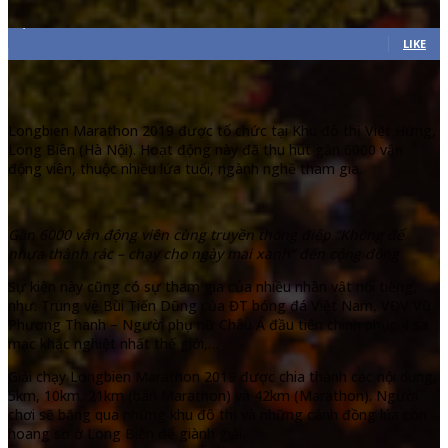
7,311
Fans
LIKE
Longbien Marathon 2019 được tổ chức tại Khu đô thị Việt Hưng,
Long Biên (Hà Nội). Hoạt động này đã thu hút gần 6000 vận
động viên, thuộc nhiều lứa tuổi, ngành nghề tham gia.
Gần 6000 vận động viên cùng truyền thông điệp “Không để
nhựa thành rác – chạy cho ngày mai xanh” đến cộng đồng
Sự kiện này cũng có sự tham gia của nhiều nhân vật nổi tiếng,
như: Trung vệ Bùi Tiến Dũng của ĐT bóng đá Việt Nam, VĐV Vũ
Phương Thanh – Người phụ nữ Châu Á đầu tiên chinh phục 4 sa
mạc khắc nghiệt nhất thế giới,…
Giải chạy Longbien Marathon 2019 được chia thành các nội dung,
5km, 10km, 21km (bán Marathon) và 42km (Marathon). Người
chơi sẽ băng qua những khu đô thị và những cánh đồng lúa còn
hoang sơ ở Long Biên để giành giải.