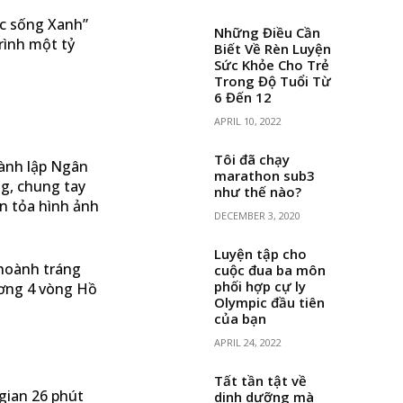
ộc sống Xanh”
Những Điều Cần
rình một tỷ
Biết Về Rèn Luyện
Sức Khỏe Cho Trẻ
Trong Độ Tuổi Từ
6 Đến 12
APRIL 10, 2022
Tôi đã chạy
hành lập Ngân
marathon sub3
ng, chung tay
như thế nào?
an tỏa hình ảnh
DECEMBER 3, 2020
Luyện tập cho
 hoành tráng
cuộc đua ba môn
phối hợp cự ly
ương 4 vòng Hồ
Olympic đầu tiên
của bạn
APRIL 24, 2022
Tất tần tật về
gian 26 phút
dinh dưỡng mà