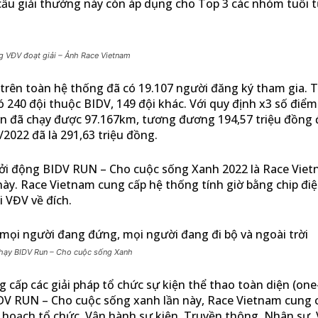
ơ cấu giải thưởng này còn áp dụng cho Top 3 các nhóm tuổi t
 VĐV đoạt giải – Ảnh Race Vietnam
 trên toàn hệ thống đã có 19.107 người đăng ký tham gia. T
ó 240 đội thuộc BIDV, 149 đội khác. Với quy định x3 số điể
kiện đã chạy được 97.167km, tương đương 194,57 triệu đồng
2022 đã là 291,63 triệu đồng.
ởi động BIDV RUN – Cho cuộc sống Xanh 2022 là Race Vietn
này. Race Vietnam cung cấp hệ thống tính giờ bằng chip điệ
i VĐV về đích.
 chạy BIDV Run – Cho cuộc sống Xanh
g cấp các giải pháp tổ chức sự kiện thể thao toàn diện (on
BIDV RUN – Cho cuộc sống xanh lần này, Race Vietnam cung 
ế hoạch tổ chức, Vận hành sự kiện, Truyền thông, Nhân sự, 