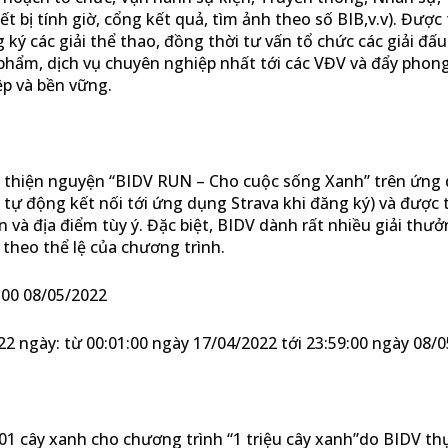
ết bị tính giờ, cổng kết quả, tìm ảnh theo số BIB,v.v). Được 
ký các giải thể thao, đồng thời tư vấn tổ chức các giải đấu
ẩm, dịch vụ chuyên nghiệp nhất tới các VĐV và đẩy phong
ệp và bền vững.
ạy thiện nguyện “BIDV RUN – Cho cuộc sống Xanh” trên ứng
tự động kết nối tới ứng dụng Strava khi đăng ký) và được 
n và địa điểm tùy ý. Đặc biệt, BIDV dành rất nhiều giải thư
 theo thể lệ của chương trình.
:00 08/05/2022
2 ngày: từ 00:01:00 ngày 17/04/2022 tới 23:59:00 ngày 08/0
1 cây xanh cho chương trình “1 triệu cây xanh”do BIDV thự