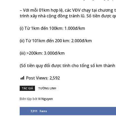
– Với mỗi 01km hợp lệ, các VĐV chạy tại chương 
trình xây nhà cộng đồng tránh lũ. Số tiền được q
(i) Từ 1km đến 100km: 1.000đ/km
(ii) Từ 101km đến 200 km: 2.000đ/km
(iii) >200km: 3.000đ/km
(Số tiền quy đổi được tính cho tổng số km thành 
Post Views:
2,592
TÁC GIẢ
TƯỜNG LINH
Biên tập bởi
Vi Nguyen
7,311
Fans