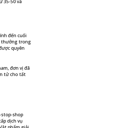
ừ 35-50 và
ính đến cuối
m thưởng trong
 được quyên
am, đơn vị đã
n tử cho tất
e-stop-shop
cấp dịch vụ
Vật phẩm giải