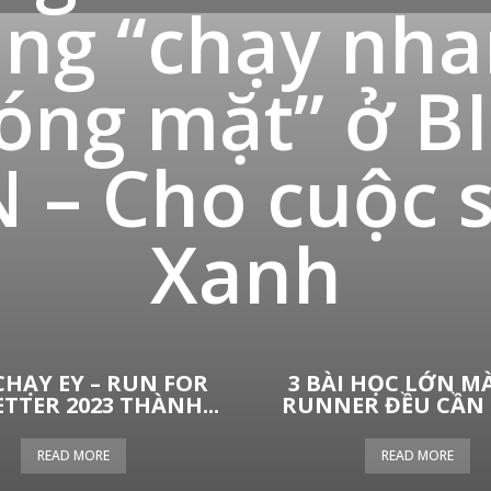
ng “chạy nh
óng mặt” ở B
 – Cho cuộc 
Xanh
CHẠY EY – RUN FOR
3 BÀI HỌC LỚN M
ETTER 2023 THÀNH...
RUNNER ĐỀU CẦN R
READ MORE
READ MORE