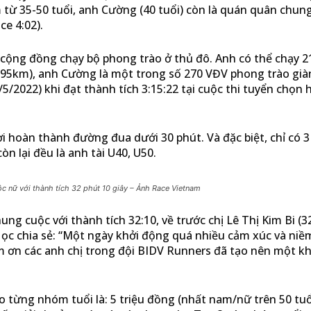
 từ 35-50 tuổi, anh Cường (40 tuổi) còn là quán quân chung
ce 4:02).
 cộng đồng chạy bộ phong trào ở thủ đô. Anh có thể chạy 
,195km), anh Cường là một trong số 270 VĐV phong trào già
/2022) khi đạt thành tích 3:15:22 tại cuộc thi tuyển chọn 
 hoàn thành đường đua dưới 30 phút. Và đặc biệt, chỉ có 3
n lại đều là anh tài U40, U50.
c nữ với thành tích 32 phút 10 giây – Ảnh Race Vietnam
g cuộc với thành tích 32:10, về trước chị Lê Thị Kim Bi (32
 Học chia sẻ: “Một ngày khởi động quá nhiều cảm xúc và niề
 ơn các anh chị trong đội BIDV Runners đã tạo nên một k
ừng nhóm tuổi là: 5 triệu đồng (nhất nam/nữ trên 50 tuổi)