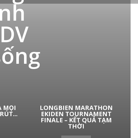
anh
IDV
sống
À MỌI
LONGBIEN MARATHON
ÚT...
EKIDEN TOURNAMENT
FINALE – KẾT QUẢ TẠM
THỜI