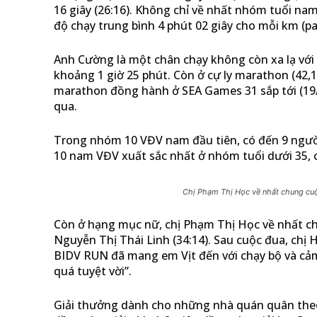
16 giây (26:16). Không chỉ về nhất nhóm tuổi nam
độ chạy trung bình 4 phút 02 giây cho mỗi km (pa
Anh Cường là một chân chạy không còn xa lạ với
khoảng 1 giờ 25 phút. Còn ở cự ly marathon (42
marathon đồng hành ở SEA Games 31 sắp tới (19/5
qua.
Trong nhóm 10 VĐV nam đầu tiên, có đến 9 người
10 nam VĐV xuất sắc nhất ở nhóm tuổi dưới 35, cò
Chị Phạm Thị Học về nhất chung cuộ
Còn ở hạng mục nữ, chị Phạm Thị Học về nhất chun
Nguyễn Thị Thái Linh (34:14). Sau cuộc đua, chị
BIDV RUN đã mang em Vịt đến với chạy bộ và cảm
quá tuyệt vời”.
Giải thưởng dành cho những nhà quán quân theo t