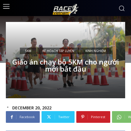
5KM
KẾ HOẠCH TẬP LUYỆN
KINH NGHIỆM
Giáo án chạy bộ 5KM cho người
mới bắt đầu
DECEMBER 20, 2022
Facebook
Twitter
Pinterest
W