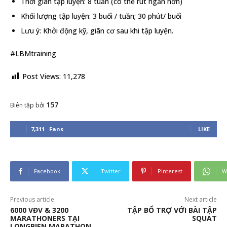
Thời gian tập luyện: 8 tuần (có thể rút ngắn hơn)
Khối lượng tập luyện: 3 buổi / tuần; 30 phút/ buổi
Lưu ý: Khởi động kỹ, giãn cơ sau khi tập luyện.
#LBMtraining
Post Views:
11,278
157
Biên tập bởi
7,311
Fans
LIKE
Facebook
Twitter
Pinterest
W
Previous article
Next article
6000 VĐV & 3200
TẬP BỔ TRỢ VỚI BÀI TẬP
MARATHONERS TẠI
SQUAT
LONGBIEN MARATHON