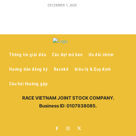
DECEMBER 1, 2020
Thông tin giải đấu
Các đợt mở bán
Ưu đãi nhóm
Hướng dẫn đăng ký
Racekit
Điều lệ & Quy định
Câu hỏi thường gặp
RACE VIETNAM JOINT STOCK COMPANY.
Business ID: 0107938085.