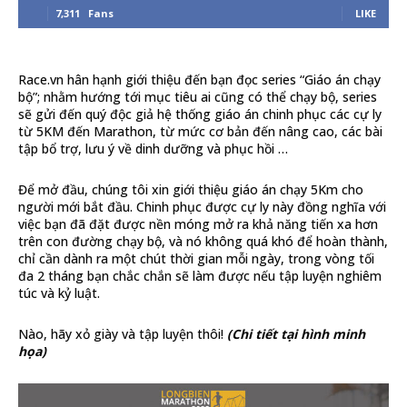
7,311
Fans
LIKE
Race.vn hân hạnh giới thiệu đến bạn đọc series “Giáo án chạy
bộ”; nhằm hướng tới mục tiêu ai cũng có thể chạy bộ, series
sẽ gửi đến quý độc giả hệ thống giáo án chinh phục các cự ly
từ 5KM đến Marathon, từ mức cơ bản đến nâng cao, các bài
tập bổ trợ, lưu ý về dinh dưỡng và phục hồi …
Để mở đầu, chúng tôi xin giới thiệu giáo án chạy 5Km cho
người mới bắt đầu. Chinh phục được cự ly này đồng nghĩa với
việc bạn đã đặt được nền móng mở ra khả năng tiến xa hơn
trên con đường chạy bộ, và nó không quá khó để hoàn thành,
chỉ cần dành ra một chút thời gian mỗi ngày, trong vòng tối
đa 2 tháng bạn chắc chắn sẽ làm được nếu tập luyện nghiêm
túc và kỷ luật.
Nào, hãy xỏ giày và tập luyện thôi!
(Chi tiết tại hình minh
họa)