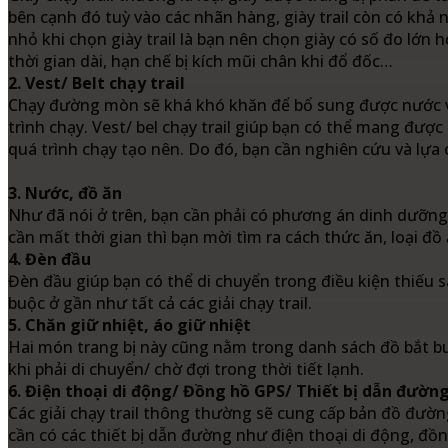
bên cạnh đó tuỳ vào các nhãn hàng, giày trail còn có khả n
nhỏ khi chọn giày trail là bạn nên chọn giày có số đo lớn 
thời gian dài, hạn chế bị kích mũi chân khi đổ đốc…
2. Vest/ Belt chạy trail
Chạy đường mòn sẽ khá khó khăn để bổ sung được nước v
trình chạy. Vest/ bel chạy trail giúp bạn có thể mang đượ
quá trình chạy tạo nên. Do đó, bạn cần nghiên cứu và lựa c
3. Nước, đồ ăn
Như đã nói ở trên, bạn cần phải có phương án dinh dưỡng 
cần mất thời gian thì bạn mời tìm ra cách thức ăn, loại đồ 
4. Đèn đầu
Đèn đầu giúp bạn có thể di chuyển trong điều kiện thiếu sá
buộc ở gần như tất cả các giải chạy trail.
5. Chăn giữ nhiệt, áo giữ nhiệt
Hai món trang bị này cũng nằm trong danh sách đồ bắt buộ
khi phải di chuyển/ chờ đợi trong thời tiết lạnh.
6. Điện thoại di động/ Đồng hồ GPS/ Thiết bị dẫn đườn
Các giải chạy trail thông thường sẽ cung cấp bản đồ đường
cần có các thiết bị dẫn đường như điện thoại di động, đ