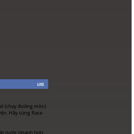
LIKE
ail (chạy đường mòn)
uyện. Hãy cùng Race
oát nước nhanh hơn,