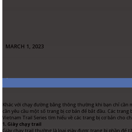
MARCH 1, 2023
Share
Facebook
Twitter
Pinter
7,311
Fans
Khác với chạy đường bằng thông thường khi bạn chỉ cần một
cần yêu cầu một số trang bị cơ bản để bắt đầu. Các trang 
Vietnam Trail Series tìm hiểu về các trang bị cơ bản cho chạ
1. Giày chạy trail
Giày chạy trail thường là loại giày được trang bị phần đ