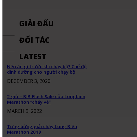
GIẢI ĐẤU
ĐỐI TÁC
LATEST
Nên ăn gì trước khi chạy bộ? Chế độ
dinh dưỡng cho người chạy bộ
DECEMBER 3, 2020
2 giờ – BIB Flash Sale của Longbien
Marathon “cháy vé”
MARCH 9, 2022
Tưng bừng giải chạy Long Biên
Marathon 2019