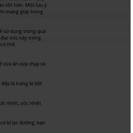
ân tốt hơn. Một lưu ý
 khi mang giày trong
ể sử dụng trong quá
 đạc xóc nảy trong
 cơ thể.
ể vừa ăn vừa chạy và
đấy là trang bị bắt
ất nhiệt, sốc nhiệt
cơ bị lạc đường, bạn