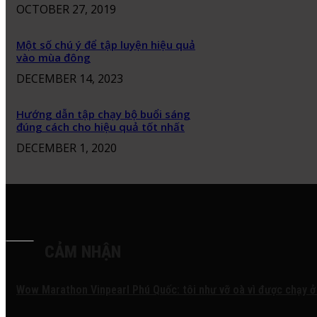
OCTOBER 27, 2019
Một số chú ý để tập luyện hiệu quả
vào mùa đông
DECEMBER 14, 2023
Hướng dẫn tập chạy bộ buổi sáng
đúng cách cho hiệu quả tốt nhất
DECEMBER 1, 2020
CẢM NHẬN
Wow Marathon Vinpearl Phú Quốc: tôi như vỡ oà vì được chạy ở