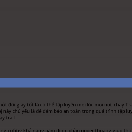
est
WhatsApp
Linkedin
 đôi giày tốt là có thể tập luyện mọi lúc mọi nơi, chạy Tr
bị này chủ yếu là để đảm bảo an toàn trong quá trình tập l
y trail.
ế tăng cường khả năng bám dính, phần upper thoáng giúp th