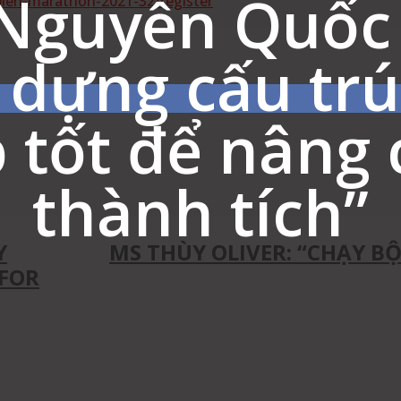
Nguyễn Quốc 
bien-marathon-2021-32/register
 dựng cấu trú
p tốt để nâng 
est
WhatsApp
Linkedin
thành tích”
Y
MS THÙY OLIVER: “CHẠY BỘ
 FOR