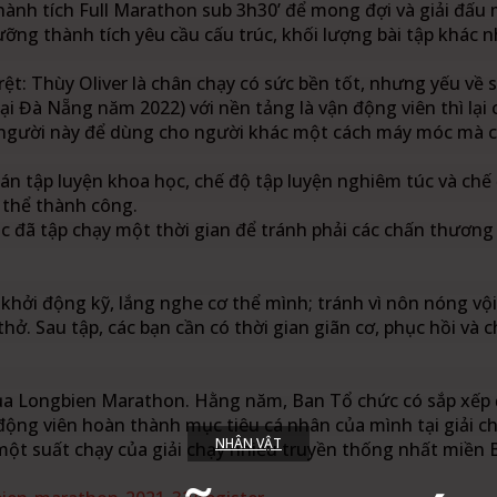
thành tích Full Marathon sub 3h30’ để mong đợi và giải đấu
ỡng thành tích yêu cầu cấu trúc, khối lượng bài tập khác 
ệt: Thùy Oliver là chân chạy có sức bền tốt, nhưng yếu về 
 Đà Nẵng năm 2022) với nền tảng là vận động viên thì lại 
a người này để dùng cho người khác một cách máy móc mà c
o án tập luyện khoa học, chế độ tập luyện nghiêm túc và ch
 thể thành công.
c đã tập chạy một thời gian để tránh phải các chấn thương 
 khởi động kỹ, lắng nghe cơ thể mình; tránh vì nôn nóng v
thở. Sau tập, các bạn cần có thời gian giãn cơ, phục hồi và
ủa Longbien Marathon. Hằng năm, Ban Tổ chức có sắp xếp 
ộng viên hoàn thành mục tiêu cá nhân của mình tại giải ch
NHÂN VẬT
một suất chạy của giải chạy nhiều truyền thống nhất miền