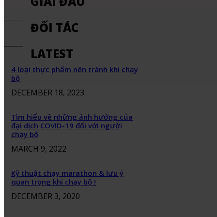
GIẢI ĐẤU
ĐỐI TÁC
LATEST
4 loại thực phẩm nên tránh khi chạy
bộ
DECEMBER 18, 2023
Tìm hiểu về những ảnh hưởng của
đại dịch COVID-19 đối với người
chạy bộ
MARCH 9, 2022
Kỹ thuật chạy marathon & lưu ý
quan trọng khi chạy bộ !
DECEMBER 3, 2020