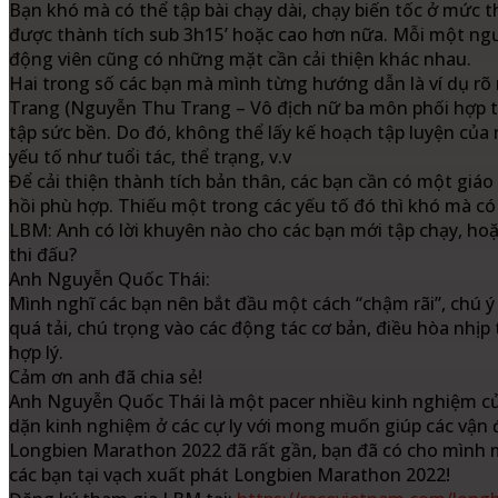
Bạn khó mà có thể tập bài chạy dài, chạy biến tốc ở mức 
được thành tích sub 3h15’ hoặc cao hơn nữa. Mỗi một ngư
động viên cũng có những mặt cần cải thiện khác nhau.
Hai trong số các bạn mà mình từng hướng dẫn là ví dụ rõ r
Trang (Nguyễn Thu Trang – Vô địch nữ ba môn phối hợp tại
tập sức bền. Do đó, không thể lấy kế hoạch tập luyện củ
yếu tố như tuổi tác, thể trạng, v.v
Để cải thiện thành tích bản thân, các bạn cần có một giá
hồi phù hợp. Thiếu một trong các yếu tố đó thì khó mà có
LBM: Anh có lời khuyên nào cho các bạn mới tập chạy, hoặ
thi đấu?
Anh Nguyễn Quốc Thái:
Mình nghĩ các bạn nên bắt đầu một cách “chậm rãi”, chú ý
quá tải, chú trọng vào các động tác cơ bản, điều hòa nhịp 
hợp lý.
Cảm ơn anh đã chia sẻ!
Anh Nguyễn Quốc Thái là một pacer nhiều kinh nghiệm c
dặn kinh nghiệm ở các cự ly với mong muốn giúp các vận đ
Longbien Marathon 2022 đã rất gần, bạn đã có cho mình 
các bạn tại vạch xuất phát Longbien Marathon 2022!