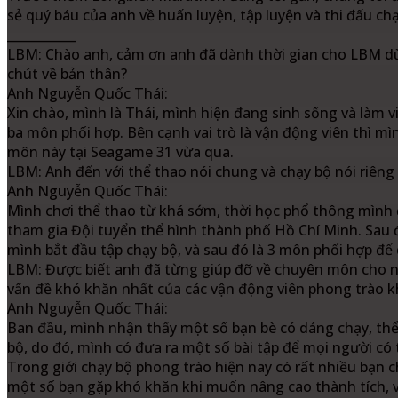
sẻ quý báu của anh về huấn luyện, tập luyện và thi đấu chạ
___________
LBM: Chào anh, cảm ơn anh đã dành thời gian cho LBM dù a
chút về bản thân?
Anh Nguyễn Quốc Thái:
Xin chào, mình là Thái, mình hiện đang sinh sống và làm v
ba môn phối hợp. Bên cạnh vai trò là vận động viên thì mìn
môn này tại Seagame 31 vừa qua.
LBM: Anh đến với thể thao nói chung và chạy bộ nói riêng 
Anh Nguyễn Quốc Thái:
Mình chơi thể thao từ khá sớm, thời học phổ thông mình 
tham gia Đội tuyển thể hình thành phố Hồ Chí Minh. Sau 
mình bắt đầu tập chạy bộ, và sau đó là 3 môn phối hợp để 
LBM: Được biết anh đã từng giúp đỡ về chuyên môn cho nh
vấn đề khó khăn nhất của các vận động viên phong trào kh
Anh Nguyễn Quốc Thái:
Ban đầu, mình nhận thấy một số bạn bè có dáng chạy, thể
bộ, do đó, mình có đưa ra một số bài tập để mọi người có t
Trong giới chạy bộ phong trào hiện nay có rất nhiều bạn c
một số bạn gặp khó khăn khi muốn nâng cao thành tích, v