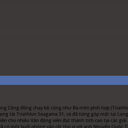
est
WhatsApp
Linkedin
ng Cộng đồng chạy bộ cũng như Ba môn phối hợp (Triathlon
rọng tài Triathlon Seagame 31, và đã từng góp mặt tại Lo
viên cho nhiều Vận động viên đạt thành tích cao tại các giả
 có một buổi phỏng vấn rất thú vị với anh Nguyễn Quốc Th