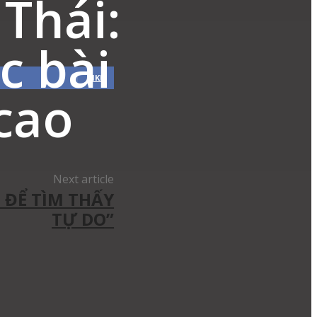
Thái:
c bài
LIKE
cao
Next article
 ĐỂ TÌM THẤY
TỰ DO”