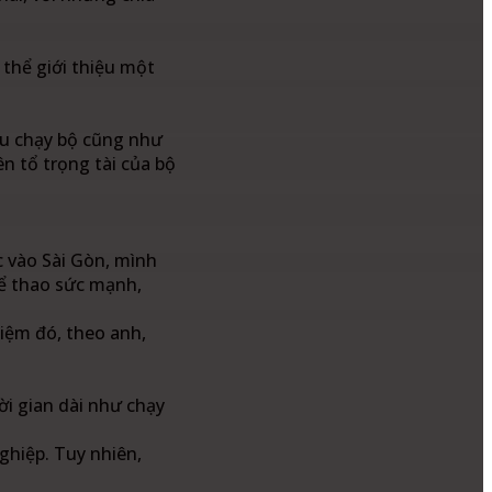
 thể giới thiệu một
đấu chạy bộ cũng như
ên tổ trọng tài của bộ
c vào Sài Gòn, mình
hể thao sức mạnh,
iệm đó, theo anh,
ời gian dài như chạy
ghiệp. Tuy nhiên,