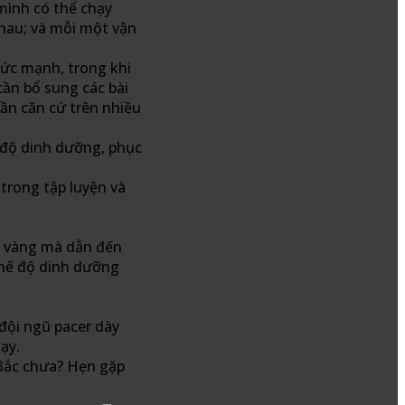
 mình có thể chạy
nhau; và mỗi một vận
sức mạnh, trong khi
cần bổ sung các bài
ần căn cứ trên nhiều
ế độ dinh dưỡng, phục
trong tập luyện và
ội vàng mà dẫn đến
 chế độ dinh dưỡng
đội ngũ pacer dày
ạy.
 Bắc chưa? Hẹn gặp