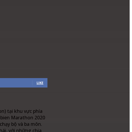
LIKE
) tại khu vực phía
ngbien Marathon 2020
i chạy bộ và ba môn.
ái, với những chia