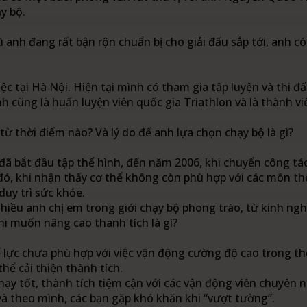
y bộ.
nh đang rất bận rộn chuẩn bị cho giải đấu sắp tới, anh có
iệc tại Hà Nội. Hiện tại mình có tham gia tập luyện và thi 
h cũng là huấn luyện viên quốc gia Triathlon và là thành vi
từ thời điểm nào? Và lý do để anh lựa chọn chạy bộ là gì?
đã bắt đầu tập thể hình, đến năm 2006, khi chuyển công tá
đó, khi nhận thấy cơ thể không còn phù hợp với các môn t
duy trì sức khỏe.
iều anh chị em trong giới chạy bộ phong trào, từ kinh ngh
i muốn nâng cao thanh tích là gì?
 lực chưa phù hợp với việc vận động cường độ cao trong th
hể cải thiện thành tích.
hạy tốt, thành tích tiệm cận với các vận động viên chuyên n
à theo mình, các bạn gặp khó khăn khi “vượt tường”.