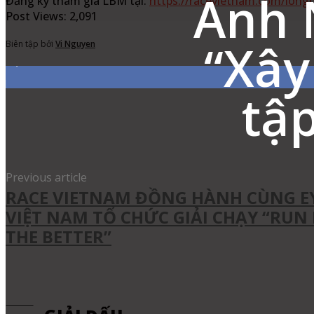
Anh 
Đăng ký tham gia LBM tại:
https://racevietnam.com/long
Post Views:
2,091
“Xây
Biên tập bởi
Vi Nguyen
7,311
Fans
tậ
Share
Facebook
Twitter
Pinter
Previous article
RACE VIETNAM ĐỒNG HÀNH CÙNG E
VIỆT NAM TỔ CHỨC GIẢI CHẠY “RUN
THE BETTER”