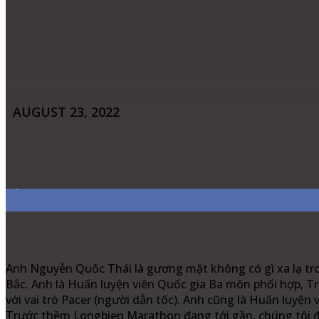
AUGUST 23, 2022
Share
Facebook
Twitter
Pinter
7,311
Fans
Anh Nguyễn Quốc Thái là gương mặt không có gì xa lạ tro
Bắc. Anh là Huấn luyện viên Quốc gia Ba môn phối hợp, T
với vai trò Pacer (người dẫn tốc). Anh cũng là Huấn luyện 
Trước thềm Longbien Marathon đang tới gần, chúng tôi đã