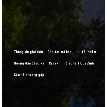
Thông tin giải đấu
Các đợt mở bán
Ưu đãi nhóm
Hướng dẫn đăng ký
Racekit
Điều lệ & Quy định
Câu hỏi thường gặp
RACE VIETNAM JOINT STOCK COMPANY.
Business ID: 0107938085.