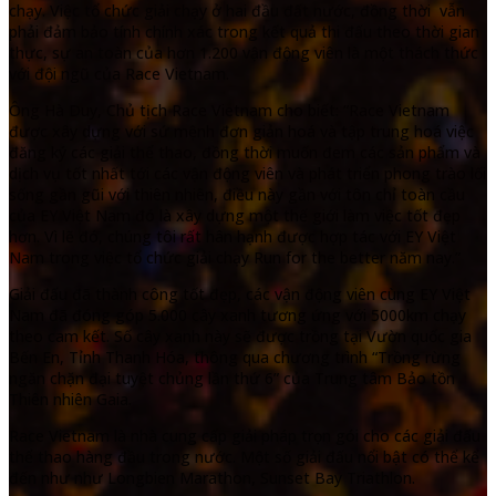
chạy. Việc tổ chức giải chạy ở hai đầu đất nước, đồng thời vẫn
phải đảm bảo tính chính xác trong kết quả thi đấu theo thời gian
thực, sự an toàn của hơn 1.200 vận động viên là một thách thức
với đội ngũ của Race Vietnam.
Ông Hà Duy, Chủ tịch Race Vietnam cho biết: “Race Vietnam
được xây dựng với sứ mệnh đơn giản hoá và tập trung hoá việc
đăng ký các giải thể thao, đồng thời muốn đem các sản phẩm và
dịch vụ tốt nhất tới các vận động viên và phát triển phong trào lối
sống gần gũi với thiên nhiên, điều này gần với tôn chỉ toàn cầu
của EY Việt Nam đó là xây dựng một thế giới làm việc tốt đẹp
hơn. Vì lẽ đó, chúng tôi rất hân hạnh được hợp tác với EY Việt
Nam trong việc tổ chức giải chạy Run for the better năm nay.”
Giải đấu đã thành công tốt đẹp, các vận động viên cùng EY Việt
Nam đã đóng góp 5.000 cây xanh tương ứng với 5000km chạy
theo cam kết. Số cây xanh này sẽ được trồng tại Vườn quốc gia
Bến En, Tỉnh Thanh Hóa, thông qua chương trình “Trồng rừng
ngăn chặn đại tuyệt chủng lần thứ 6” của Trung tâm Bảo tồn
Thiên nhiên Gaia.
Race Vietnam là nhà cung cấp giải pháp trọn gói cho các giải đấu
thể thao hàng đầu trong nước. Một số giải đấu nổi bật có thể kể
đến như như Longbien Marathon, Sunset Bay Triathlon.