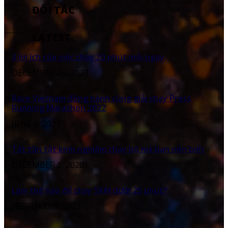
ĐỐI TÁC
LATEST
3 lợi ích của việc chạy 20 phút mỗi ngày
DECEMBER 25, 2023
Race Vietnam đồng hành cùng giải chạy Press
Running Marathon 2022
JUNE 6, 2022
Tất tần tật kinh nghiệm chạy bộ mà bạn nên biết
DECEMBER 1, 2020
Làm thế nào để chạy 5KM dưới 25 phút?
FEBRUARY 9, 2023