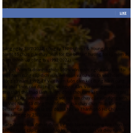
7,311
Fans
LIKE
Sáng ngày 23/7/2022, công ty TNHH Ernst & Young (EY Việt
Nam) tổ chức giải chạy “Run for the better” hướng tới kỷ niệm 30
năm thành lập công ty (1992-2022).
EY Việt Nam là doanh nghiệp 100% vốn nước ngoại đầu tiên tại
Việt Nam cung cấp dịch vụ kiểm toán và tư vấn. Đi vào hoạt
động từ năm 1992, EY Việt Nam luôn cam kết đồng hành cùng
sự phát triển của đất nước và người dân. Với mong muốn lan tỏa
tinh thần thể thao lành mạnh, đồng thời cam kết ủng hộ chi phí
trồng 1 cây xanh tương ứng với mỗi km chạy của vận động viên,
EY Việt Nam đã đồng thời tổ chức giải chạy chạy “Run for the
better” tại hai điểm là thủ đô Hà Nội và Thành phố Hồ Chí Minh
vào sáng ngày 23/7/2022.
Race Vietnam là đơn vị được EY Việt Nam tin tưởng lựa chọn hợp
tác để cung cấp các giải pháp kỹ thuật, sản xuất và điều hành giải