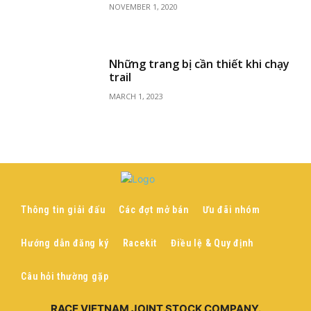
NOVEMBER 1, 2020
Những trang bị cần thiết khi chạy
trail
MARCH 1, 2023
Thông tin giải đấu
Các đợt mở bán
Ưu đãi nhóm
Hướng dẫn đăng ký
Racekit
Điều lệ & Quy định
Câu hỏi thường gặp
RACE VIETNAM JOINT STOCK COMPANY.