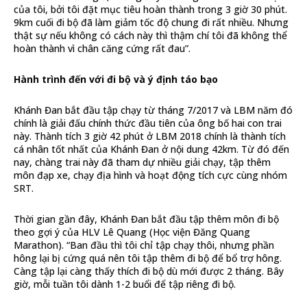
của tôi, bởi tôi đặt mục tiêu hoàn thành trong 3 giờ 30 phút.
9km cuối đi bộ đã làm giảm tốc độ chung đi rất nhiều. Nhưng
thật sự nếu không có cách này thì thậm chí tôi đã không thể
hoàn thành vì chân căng cứng rất đau”.
Hành trình đến với đi bộ và ý định táo bạo
Khánh Đan bắt đầu tập chạy từ tháng 7/2017 và LBM năm đó
chính là giải đấu chính thức đầu tiên của ông bố hai con trai
này. Thành tích 3 giờ 42 phút ở LBM 2018 chính là thành tích
cá nhân tốt nhất của Khánh Đan ở nội dung 42km. Từ đó đến
nay, chàng trai này đã tham dự nhiều giải chạy, tập thêm
môn đạp xe, chạy địa hình và hoạt động tích cực cùng nhóm
SRT.
Thời gian gần đây, Khánh Đan bắt đầu tập thêm môn đi bộ
theo gợi ý của HLV Lê Quang (Học viện Đăng Quang
Marathon). “Ban đầu thì tôi chỉ tập chạy thôi, nhưng phần
hông lại bị cứng quá nên tôi tập thêm đi bộ để bổ trợ hông.
Càng tập lại càng thấy thích đi bộ dù mới được 2 tháng. Bây
giờ, mỗi tuần tôi dành 1-2 buổi để tập riêng đi bộ.