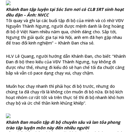
Khánh Đan tập luyện tại Sóc Sơn nơi có CLB SRT sinh hoạt
đều đặn – Ảnh: NVCC
Tôi quay và ghi lại các buổi tập đi bộ của mình và có nhờ VĐV
Nguyễn Thành Ngưng, người được mệnh danh là ông hoàng
đi bộ ở Việt Nam nhiều năm qua, chỉnh dáng cho. Sắp tới,
Ngưng thi giải quốc gia tại Hà Nội, anh em đã hẹn gặp nhau
để trao đổi kinh nghiệm” – Khánh Đan chia sẻ.
HLV Lê Quang, người hướng dẫn Khánh Đan, cho biết: “Khánh
Đan đi bộ theo kiểu của VĐV Thành Ngưng, tuy không đi
được như thế, nhưng đi kiểu đó sẽ hạn chế tối đa chuột căng
bắp và vẫn có pace dạng chạy vui, chạy chậm.
Muốn học chạy nhanh thì phải học đi bộ trước, nhưng do
chúng ta đã chạy rồi là không còn muốn đi bộ nữa. Đi bộ kích
hoạt nhóm cơ rất tốt và trên thực tế thì đi bộ nhanh khó hơn
chạy bộ và ức chế thần kinh khủng khiếp”.
Khánh Đan muốn tập đi bộ chuyên sâu và lan tỏa phong
trào tập luyện môn này đến nhiều người