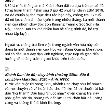
NVCC
3:30 là mốc thời gian mà Khánh Đan đặt ra dựa trên cơ sở đã
từng hoàn thành 42km sau 3 giờ 42 phút tại chính LBM 2018.
Và để chuẩn bị cho mục tiêu táo bạo này, chàng trai 37 tuổi
đã nỗ lực chăm chỉ tập luyện trong nhiều tháng. Là một thành
viên của nhóm chạy Soc Son Running Team ở Sóc Sơn (Hà
Nội), Khánh Đan có khá nhiều bạn bè cùng trình độ, hỗ trợ
nhau tập luyện.
Ngoài ra, chàng trai làm việc trong ngành văn hóa này còn
đang là một thành viên của Học viện Đăng Quang Marathon,
nơi có dàn HLV dày dạn kinh nghiệm, trực tiếp và gián tiếp
hướng dẫn hàng trăm người khác trên toàn quốc.
Khánh Đan (áo đỏ) chạy bình thường 33km đầu ở
Longbien Marathon 2020 – Ảnh: NVCC
Bước vào cuộc thi sáng 1/11, Khánh Đan chạy như kế hoạch
và mọi chuyện có vẻ hoàn hảo cho đến km25 thì chuột rút bắt
đầu “hỏi thăm”. Dấu hiệu “chuột nháy” khiến chàng trai này
phải giảm tốc độ, nhưng rồi đến km33 thì chân bắt đầu căng
cứng và không thể đi bình thường.