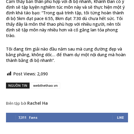
Cảm thấy bản thân phù hợp với đi bộ nhanh, Khánh Đan có ý
định sẽ tập luyện nghiêm túc môn này và sẽ thực hiện một ý
định khá táo bạo: “Trong quá trình tập, tôi từng hoàn thành
đi bộ 5km đạt pace 6:55, 8km đạt 7:30 dù chưa hết sức. Tôi
thấy đây là môn thể thao phù hợp với nhiều người, nên tôi
định sẽ tập môn này nhiều hơn và cố gắng lan tỏa phong
trào.
Tôi đang tìm giải nào đầu năm sau mà cung đường đẹp và
bằng phẳng, không dốc… để tham dự một nội dung mà hoàn
thành bằng đi bộ nhanh”.
Post Views:
2,090
NGUỒN TIN
webthethao.vn
Rachel Ha
Biên tập bởi
7,311
Fans
LIKE