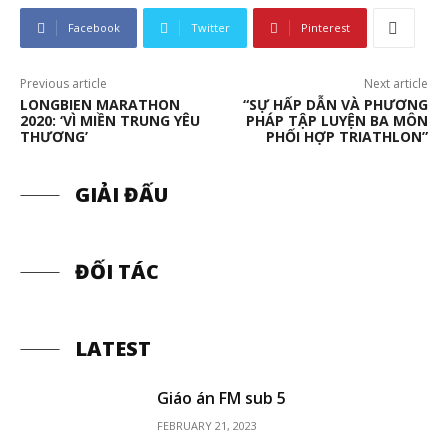
Facebook
Twitter
Pinterest
Previous article
Next article
LONGBIEN MARATHON
“SỰ HẤP DẪN VÀ PHƯƠNG
2020: ‘VÌ MIỀN TRUNG YÊU
PHÁP TẬP LUYỆN BA MÔN
THƯƠNG’
PHỐI HỢP TRIATHLON”
GIẢI ĐẤU
ĐỐI TÁC
LATEST
Giáo án FM sub 5
FEBRUARY 21, 2023