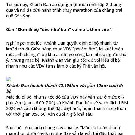
Tới lúc này, Khánh Đan áp dụng một môn mới tập 2 tháng
qua và nó đã cứu hành trình chạy marathon của chàng trai
quê Sóc Sơn.
Gần 10km đi bộ “dẻo như bún” và marathon sub4
Nghỉ ngơi một lúc, Khánh Đan quyết định đi bộ nhanh từ
km34 trở đi. Giữa hàng chục VĐV “phi ầm ầm”, lại xuất hiện
một anh chàng đi bộ khá… ưỡn ẹo cũng làm nhiều người chú
ý. Nhưng mặc kệ, Khánh Đan vẫn giữ tốc độ với kiểu đi bộ
nhanh như các VĐV từng làm ở các kỳ Thế vận hội.
Khánh Đan hoành thành 42,195km với gần 10km cuối đi
bộ
Mặc dù đi bộ, nhưng tốc độ của VĐV này vẫn giữ ở mức 6-7
phút/km (pace 6:00-7:00) và Khánh Đan tiến về vạch đích LBM
2020 với cách không thể đặc biệt hơn, hoàn thành marathon
với thời gian 3:50:50, vẫn dưới 4 giờ khá sâu.
Sau cuộc đua, anh chàng này chia sẻ: “Mặc dù hoàn thành
marathon dưới 4 giờ, nhưng đây vẫn là giải thi đấu thất bại