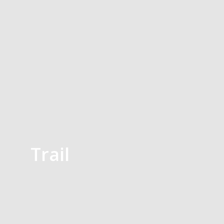
Trail
10KM
21KM
5KM
CẢM NHẬN VỀ RACE
DINH DƯỠNG