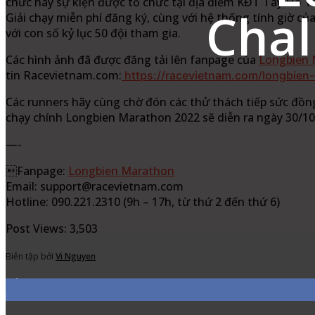
chức này sự kiện được tổ chức tại địa điểm KĐT Tây Hồ T
Chal
Giải chạy miễn phí đăng ký, cùng với hệ thống tính giờ 
với con số kỷ lục 50 đội tham gia.
Các hình ảnh đã được đăng tải lên fanpage của
Longbien 
tin Racevietnam.com:
https://racevietnam.com/longbien-
Các runners hãy cùng chờ đón các thử thách tiếp sức đồng
chạy chính Longbien Marathon 2022 sẽ diễn ra ngày 30/10
—-
Fanpage:
Longbien Marathon
Email: support@racevietnam.com
Hotline: 090.221.2310 (9h – 17h, từ thứ 2 đến thứ 6)
Post Views:
3,503
Biên tập bởi
Vi Nguyen
7,311
Fans