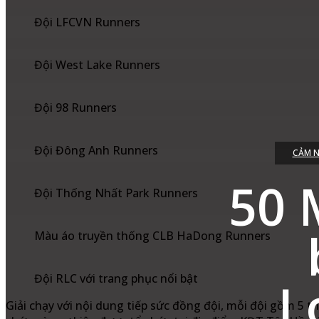
Đội LFCVN Runners
Đội West Lake Runners
Đội 98 Runners
Đội Đông Anh Runners
CẢM N
50 
Đội Thống Nhất Park Runners
Màu áo truyền thống CLB HaDong Runners
Đội RLC với trang phục nổi bật
L
Giải chạy với nội dung tiếp sức đồng đội, mỗi đội gồm 5 th