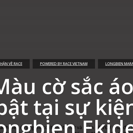
HẬN VỀ RACE
POWERED BY RACE VIETNAM
LONGBIEN MAR
Màu cờ sắc áo
bật tại sự kiệ
ongbien Ekid
ành viên (trong đó có ít nhất 1 nữ và toàn bộ VĐV phải đủ 16