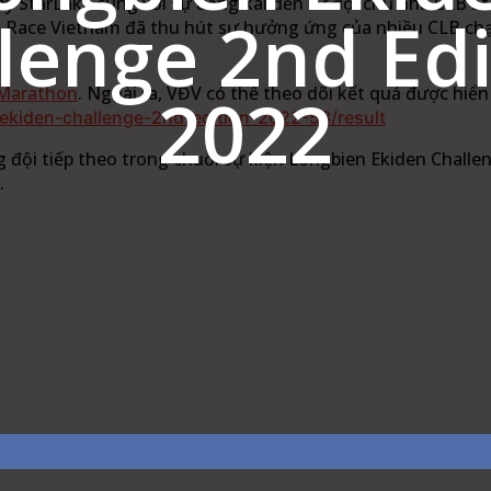
ây StarLake cùng với sự đăng kai đến từ đội chủ nhà CLB S
lenge 2nd Edi
của Race Vietnam đã thu hút sự hưởng ứng của nhiều CLB ch
2022
Marathon
. Ngoài ra, VĐV có thể theo dõi kết quả được hiển
ekiden-challenge-2nd-edition-2022-53/result
 đội tiếp theo trong chuỗi sự kiện Longbien Ekiden Challe
.