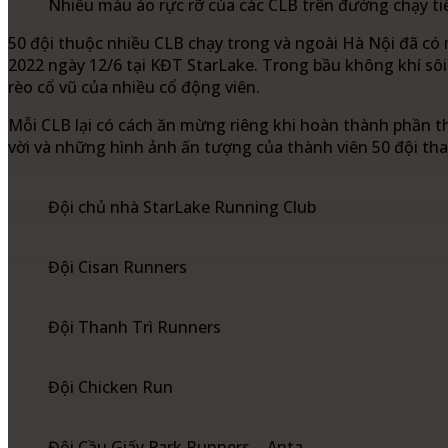
Nhiều màu áo rực rỡ của các CLB trên đường chạy ti
50 đội thuộc nhiều CLB chạy trong và ngoài Hà Nội đã có 
2022 ngày 12/6 tại KĐT StarLake. Trong bầu không khí sô
rèo cổ vũ của nhiều cổ động viên.
Mỗi CLB lại có cách ăn mừng riêng khi hoàn thành phần t
vời và những hình ảnh ấn tượng của thành viên 50 đội th
Đội chủ nhà StarLake Running Club
Đội Cisan Runners
Đội Thanh Trì Runners
Đội Chicken Run
Đội Cầu Giấy Park Runners – Anta