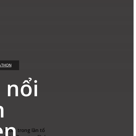
ATHON
 nổi
n
en
 tuổi), trong lần tổ