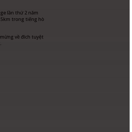
nge lần thứ 2 năm
6.5km trong tiếng hò
 mừng về đích tuyệt
.