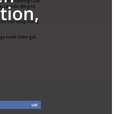
tarLake Running Club.
tion,
ạy và nhận đăng ký
 thị trên cổng thông
nge trước thềm giải
LIKE