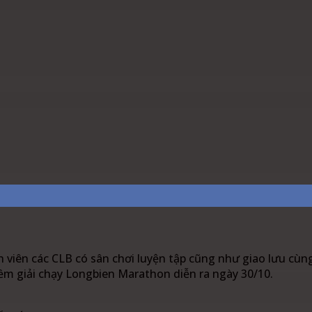
est
WhatsApp
Linkedin
h viên các CLB có sân chơi luyện tập cũng như giao lưu cùn
ềm giải chạy Longbien Marathon diễn ra ngày 30/10.