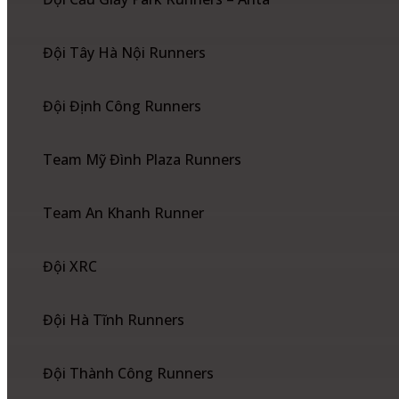
Đội Tây Hà Nội Runners
Đội Định Công Runners
Team Mỹ Đình Plaza Runners
Team An Khanh Runner
Đội XRC
Đội Hà Tĩnh Runners
Đội Thành Công Runners