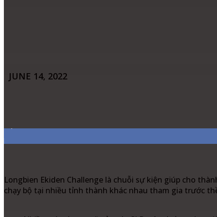
JUNE 14, 2022
Share
Facebook
Twitter
Pinter
7,311
Fans
Longbien Ekiden Challenge là chuỗi sự kiện giúp cho thàn
chạy bộ tại nhiều tỉnh thành khác nhau tham gia trước th