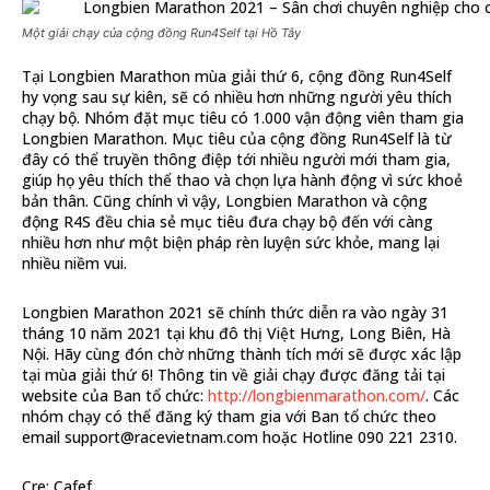
Một giải chạy của cộng đồng Run4Self tại Hồ Tây
Tại Longbien Marathon mùa giải thứ 6, cộng đồng Run4Self
hy vọng sau sự kiên, sẽ có nhiều hơn những người yêu thích
chạy bộ. Nhóm đặt mục tiêu có 1.000 vận động viên tham gia
Longbien Marathon. Mục tiêu của cộng đồng Run4Self là từ
đây có thể truyền thông điệp tới nhiều người mới tham gia,
giúp họ yêu thích thể thao và chọn lựa hành động vì sức khoẻ
bản thân. Cũng chính vì vậy, Longbien Marathon và cộng
động R4S đều chia sẻ mục tiêu đưa chạy bộ đến với càng
nhiều hơn như một biện pháp rèn luyện sức khỏe, mang lại
nhiều niềm vui.
Longbien Marathon 2021 sẽ chính thức diễn ra vào ngày 31
tháng 10 năm 2021 tại khu đô thị Việt Hưng, Long Biên, Hà
Nội. Hãy cùng đón chờ những thành tích mới sẽ được xác lập
tại mùa giải thứ 6! Thông tin về giải chạy được đăng tải tại
website của Ban tổ chức:
http://longbienmarathon.com/
. Các
nhóm chạy có thể đăng ký tham gia với Ban tổ chức theo
email support@racevietnam.com hoặc Hotline 090 221 2310.
Cre: Cafef