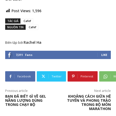
Post Views:
1,596
TÁC GIẢ
Cafef
NGUỒN TIN
Cafef
Rachel Ha
Biên tập bởi
7,311
Fans
LIKE
Facebook
Twitter
Pinterest
W
Previous article
Next article
BẠN ĐÃ BIẾT GÌ VỀ GEL
KHOẢNG CÁCH GIỮA HỆ
NĂNG LƯỢNG DÙNG
TUYỂN VÀ PHONG TRÀO
TRONG CHẠY BỘ
TRONG BỘ MÔN
MARATHON