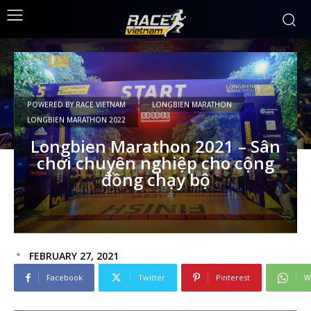
POWERED BY RACE VIETNAM
LONGBIEN MARATHON
LONGBIEN MARATHON 2022
Longbien Marathon 2021 – Sân
chơi chuyên nghiệp cho cộng
đồng chạy bộ
FEBRUARY 27, 2021
Facebook
Twitter
Pinterest
W