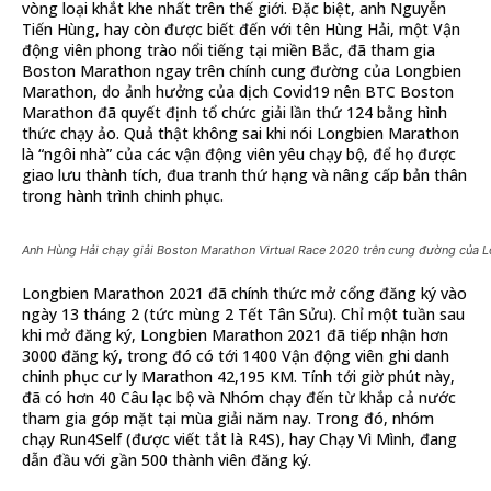
vòng loại khắt khe nhất trên thế giới. Đặc biệt, anh Nguyễn
Tiến Hùng, hay còn được biết đến với tên Hùng Hải, một Vận
động viên phong trào nổi tiếng tại miền Bắc, đã tham gia
Boston Marathon ngay trên chính cung đường của Longbien
Marathon, do ảnh hưởng của dịch Covid19 nên BTC Boston
Marathon đã quyết định tổ chức giải lần thứ 124 bằng hình
thức chạy ảo. Quả thật không sai khi nói Longbien Marathon
là “ngôi nhà” của các vận động viên yêu chạy bộ, để họ được
giao lưu thành tích, đua tranh thứ hạng và nâng cấp bản thân
trong hành trình chinh phục.
Anh Hùng Hải chạy giải Boston Marathon Virtual Race 2020 trên cung đường của 
Longbien Marathon 2021 đã chính thức mở cổng đăng ký vào
ngày 13 tháng 2 (tức mùng 2 Tết Tân Sửu). Chỉ một tuần sau
khi mở đăng ký, Longbien Marathon 2021 đã tiếp nhận hơn
3000 đăng ký, trong đó có tới 1400 Vận động viên ghi danh
chinh phục cư ly Marathon 42,195 KM. Tính tới giờ phút này,
đã có hơn 40 Câu lạc bộ và Nhóm chạy đến từ khắp cả nước
tham gia góp mặt tại mùa giải năm nay. Trong đó, nhóm
chạy Run4Self (được viết tắt là R4S), hay Chạy Vì Mình, đang
dẫn đầu với gần 500 thành viên đăng ký.