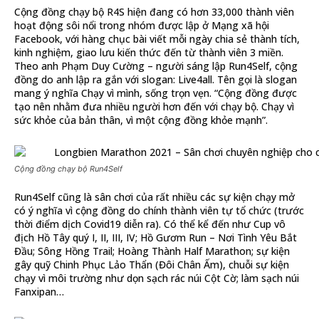
Cộng đồng chạy bộ R4S hiện đang có hơn 33,000 thành viên
hoạt động sôi nổi trong nhóm được lập ở Mạng xã hội
Facebook, với hàng chục bài viết mỗi ngày chia sẻ thành tích,
kinh nghiệm, giao lưu kiến thức đến từ thành viên 3 miền.
Theo anh Phạm Duy Cường – người sáng lập Run4Self, cộng
đồng do anh lập ra gắn với slogan: Live4all. Tên gọi là slogan
mang ý nghĩa Chạy vì mình, sống trọn vẹn. “Cộng đồng được
tạo nên nhằm đưa nhiều người hơn đến với chạy bộ. Chạy vì
sức khỏe của bản thân, vì một cộng đồng khỏe mạnh”.
Cộng đồng chạy bộ Run4Self
Run4Self cũng là sân chơi của rất nhiều các sự kiện chạy mở
có ý nghĩa vì cộng đồng do chính thành viên tự tổ chức (trước
thời điểm dịch Covid19 diễn ra). Có thể kể đến như Cup vô
địch Hồ Tây quý I, II, III, IV; Hồ Gươm Run – Nơi Tình Yêu Bắt
Đầu; Sông Hồng Trail; Hoàng Thành Half Marathon; sự kiện
gây quỹ Chinh Phục Lảo Thẩn (Đôi Chân Ấm), chuỗi sự kiện
chạy vì môi trường như dọn sạch rác núi Cột Cờ; làm sạch núi
Fanxipan…