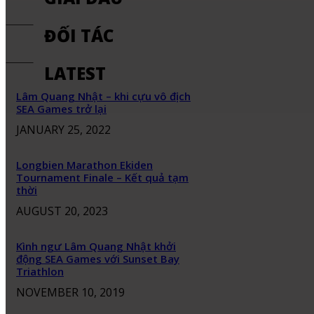
ĐỐI TÁC
LATEST
Lâm Quang Nhật – khi cựu vô địch
SEA Games trở lại
JANUARY 25, 2022
Longbien Marathon Ekiden
Tournament Finale – Kết quả tạm
thời
AUGUST 20, 2023
Kình ngư Lâm Quang Nhật khởi
động SEA Games với Sunset Bay
Triathlon
NOVEMBER 10, 2019