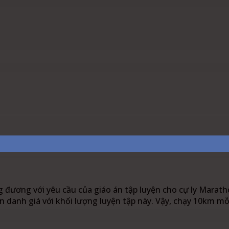
est
WhatsApp
Linkedin
 đương với yêu cầu của giáo án tập luyện cho cự ly Marath
anh giá với khối lượng luyện tập này. Vậy, chạy 10km mỗi 