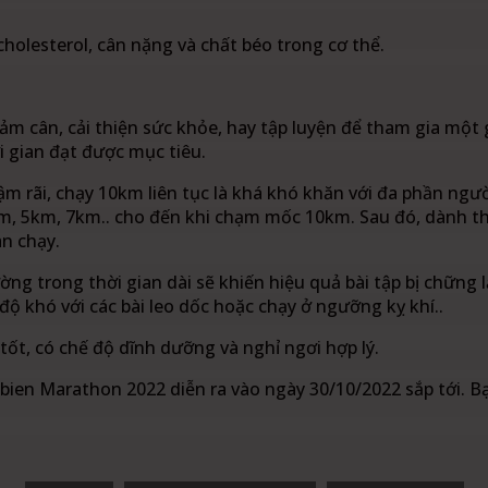
cholesterol, cân nặng và chất béo trong cơ thể.
m cân, cải thiện sức khỏe, hay tập luyện để tham gia một 
i gian đạt được mục tiêu.
ậm rãi, chạy 10km liên tục là khá khó khăn với đa phần ngư
km, 5km, 7km.. cho đến khi chạm mốc 10km. Sau đó, dành thờ
an chạy.
ờng trong thời gian dài sẽ khiến hiệu quả bài tập bị chững
độ khó với các bài leo dốc hoặc chạy ở ngưỡng kỵ khí..
tốt, có chế độ dĩnh dưỡng và nghỉ ngơi hợp lý.
gbien Marathon 2022 diễn ra vào ngày 30/10/2022 sắp tới. B