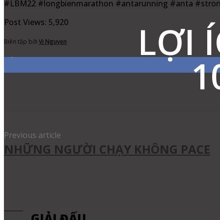
#LBM22 #longbienmarathon #antarunning #anta #stron
Post Views:
5,920
LỢI 
Biên tập bởi
Vi Nguyen
7,311
Fans
1
Share
Facebook
Twitter
Pinter
Previous article
NHỮNG NGƯỜI CHẠY KHÔNG PACE
GIẢI ĐẤU