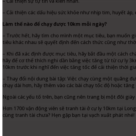
– Cải thiện sự tự tin và kiên nhẫn.
– Cải thiện các dấu hiệu sức khỏe như nhịp tim, huyết áp, 
Làm thế nào để chạy được 10km mỗi ngày?
– Trước hết, hãy tìm cho mình một mục tiêu, bạn muốn giả
tiêu khác nhau sẽ quyết định đến cách thức cũng như thờ
– Khi đã xác định được mục tiêu, hãy bắt đầu một cách ch
hãy để cơ thể thích nghi dần bằng việc tăng từ từ cự ly 3
10km trước khi nghĩ đến việc tăng tốc để cải thiện thời gi
– Thay đổi nội dung bài tập: Việc chạy cùng một quãng đư
chạy dài hơn, hãy thêm vào các bài chạy tốc độ hoặc tăng 
Ngoài các yếu tố trên, bạn cũng nên trang bị một đôi giày 
Hơn 1700 vận động viên sẽ tranh tài ở cự ly 10km tại Lon
cùng tranh tài chưa? Hẹn gặp bạn tại vạch xuất phát nhé!