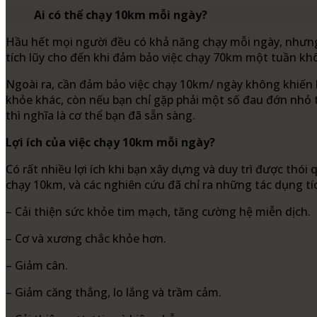
Ai có thể chạy 10km mỗi ngày?
Hầu hết mọi người đều có khả năng chạy mỗi ngày, nhưng
tích lũy cho đến khi đảm bảo việc chạy 70km một tuần khô
Ngoài ra, cần đảm bảo việc chạy 10km/ ngày không khiến 
khỏe khác, còn nếu bạn chỉ gặp phải một số đau đớn nhỏ t
thì nghĩa là cơ thể bạn đã sẵn sàng.
Lợi ích của việc chạy 10km mỗi ngày?
Có rất nhiều lợi ích khi bạn xây dựng và duy trì được thó
chạy 10km, và các nghiên cứu đã chỉ ra những tác dụng tíc
– Cải thiện sức khỏe tim mạch, tăng cường hệ miễn dịch.
– Cơ và xương chắc khỏe hơn.
– Giảm cân.
– Giảm căng thẳng, lo lắng và trầm cảm.