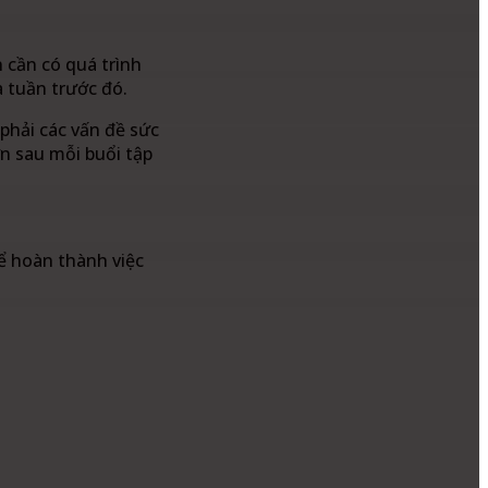
 cần có quá trình
 tuần trước đó.
phải các vấn đề sức
n sau mỗi buổi tập
để hoàn thành việc