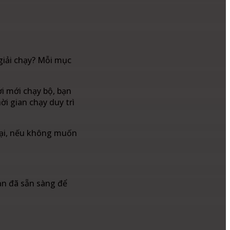
giải chạy? Mỗi mục
ời mới chạy bộ, bạn
i gian chạy duy trì
 lại, nếu không muốn
ạn đã sẵn sàng để