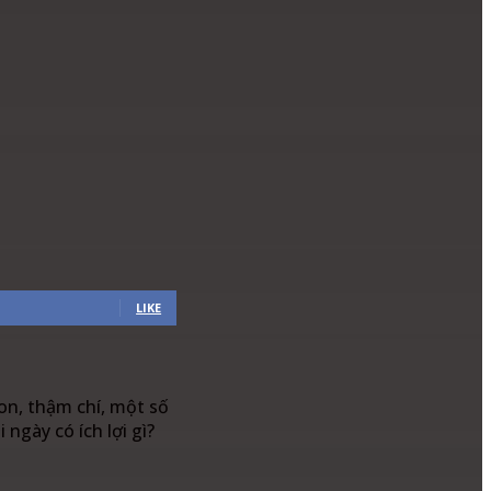
LIKE
on, thậm chí, một số
ngày có ích lợi gì?