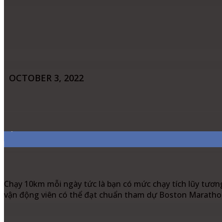
OCTOBER 3, 2022
Share
Facebook
Twitter
Pinter
7,311
Fans
Chạy 10km mỗi ngày tức là bạn có mức chạy tích lũy tương
vận động viên có thể đạt chuẩn tham dự Boston Marathon d