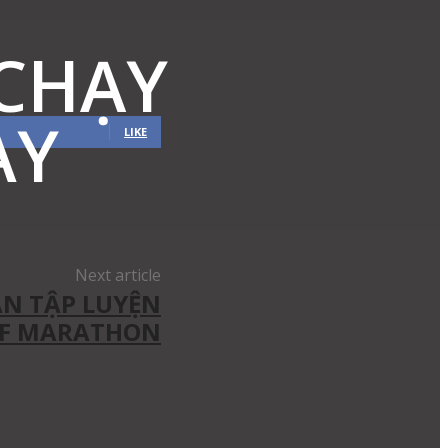
 CHẠY
ÀY
LIKE
Next article
ÁN TẬP LUYỆN
F MARATHON