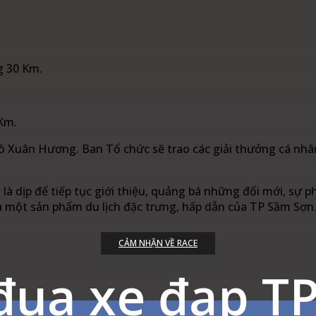
ng 30 Km.
 Km.
ồ Xuân Hương. Ban Tổ chức sẽ trao các giải thưởng cá nhân
n là dịp để tiếp tục giới thiệu, quảng bá những đổi mới, sự p
à một sản phẩm du lịch đặc trưng, hấp dẫn của TP Sầm Sơn
CẢM NHẬN VỀ RACE
 đua xe đạp T