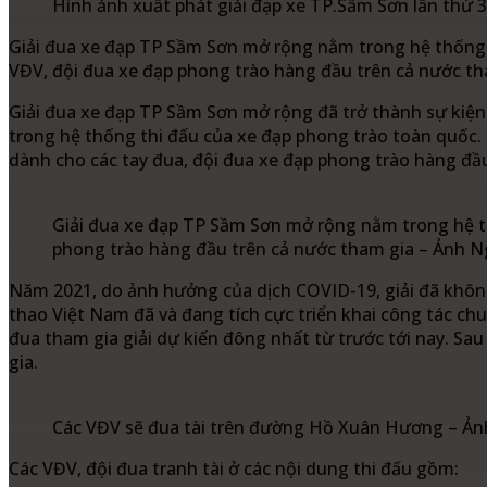
Hình ảnh xuất phát giải đạp xe TP.Sầm Sơn lần th
Giải đua xe đạp TP Sầm Sơn mở rộng nằm trong hệ thống 
VĐV, đội đua xe đạp phong trào hàng đầu trên cả nước th
Giải đua xe đạp TP Sầm Sơn mở rộng đã trở thành sự kiệ
trong hệ thống thi đấu của xe đạp phong trào toàn quốc. Q
dành cho các tay đua, đội đua xe đạp phong trào hàng đầu
Giải đua xe đạp TP Sầm Sơn mở rộng nằm trong hệ th
phong trào hàng đầu trên cả nước tham gia – Ảnh 
Năm 2021, do ảnh hưởng của dịch COVID-19, giải đã không
thao Việt Nam đã và đang tích cực triển khai công tác chu
đua tham gia giải dự kiến đông nhất từ trước tới nay. Sa
gia.
Các VĐV sẽ đua tài trên đường Hồ Xuân Hương – Ả
Các VĐV, đội đua tranh tài ở các nội dung thi đấu gồm: