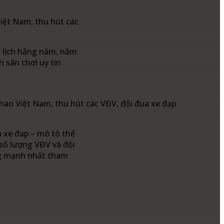
iệt Nam, thu hút các
u lịch hằng năm, nằm
h sân chơi uy tín
ao Việt Nam, thu hút các VĐV, đội đua xe đạp
 xe đap – mô tô thể
 số lượng VĐV và đội
ợng mạnh nhất tham