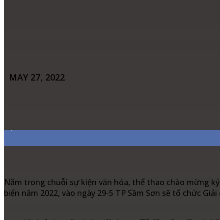
MAY 27, 2022
Share
Facebook
Twitter
Pinter
7,311
Fans
Nằm trong chuỗi sự kiện văn hóa, thể thao chào mừng kỷ 
biển năm 2022, vào ngày 29-5 TP Sầm Sơn sẽ tổ chức Giải