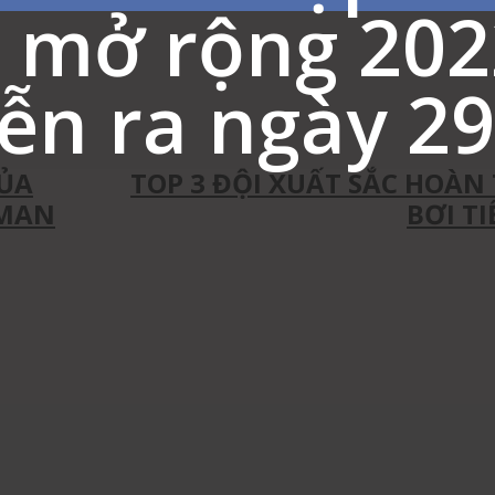
 mở rộng 202
iễn ra ngày 29
est
WhatsApp
Linkedin
CỦA
TOP 3 ĐỘI XUẤT SẮC HOÀN
TMAN
BƠI T