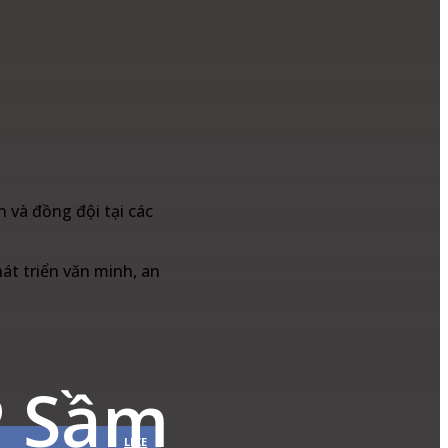
 và đồng đội tại các
hát triển văn minh, an
.
P Sầm
LIKE