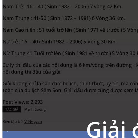
Nam Trẻ : 16 – 40 ( Sinh 1982 – 2006 ) 7 vòng 42 Km.
Nam Trung : 41-50 ( Sinh 1972 – 1981) 6 Vòng 36 Km.
Nam Cao niên : 51 tuổi trở lên ( Sinh 1971 về trước ) 5 Vò
Nữ trẻ : 16 – 40 ( Sinh 1982 – 2006) 5 Vòng 30 Km.
Nữ Trung 41 Tuổi trở lên ( Sinh 1981 về trước ) 5 Vòng 30
Cự ly thi đấu của các nội dung là 6 km/vòng trên đường H
nội dung thi đấu của giải.
Giải không chỉ là sân chơi bổ ích, thiết thực, uy tín, mà cò
toàn của du lịch Sầm Sơn. Giải đấu được cũng được xem l
Post Views:
2,293
TÁC GIẢ
Mạnh Cường
Giải
Biên tập bởi
Vi Nguyen
7,311
Fans