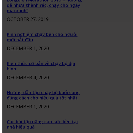
để nhựa thành rác, chạy cho ngày
mai xanh”
OCTOBER 27, 2019
Kinh nghiệm chạy bền cho người
mới bắt đầu
DECEMBER 1, 2020
Kiến thức cơ bản về chạy bộ địa
hình
DECEMBER 4, 2020
Hướng dẫn tập chạy bộ buổi sáng
đúng cách cho hiệu quả tốt nhất
DECEMBER 1, 2020
Các bài tập nâng cao sức bền tại
nhà hiệu quả