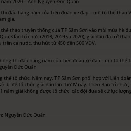
ứ 3 năm 2020 – Ảnh Nguyễn Đức Quân
thi đấu hàng năm của Liên đoàn xe đap – mô tô thể thao V
am gia.
n thể thao truyền thống của TP Sầm Sơn vào mỗi mùa hè d
ua 3 lần tổ chức (2018, 2019 và 2020), giải đấu đã trở thàn
 trên cả nước, thu hút từ 450 đến 500 VĐV.
ống thi đấu hàng năm của Liên đoàn xe đap – mô tô thể th
Nguyễn Đức Quân
 thể tổ chức. Năm nay, TP Sầm Sơn phối hợp với Liên đoàn
ẩn bị để tổ chức giải đấu lần thứ IV này. Theo Ban tổ chức,
u 1 năm giải không được tổ chức, các đội đua sẽ cử lực lư
nh: Nguyễn Đức Quân