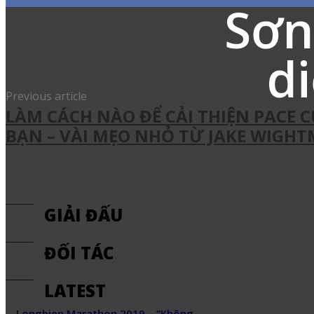
Sơn
d
Share
Facebook
Twitter
Pinter
Previous article
LÀM CÁCH NÀO ĐỂ CẢI THIỆN PACE 
BẠN – VÀI MẸO NHỎ TỪ JAKE WIGH
GIẢI ĐẤU
ĐỐI TÁC
LATEST
Longbien Marathon 2019 – “Không