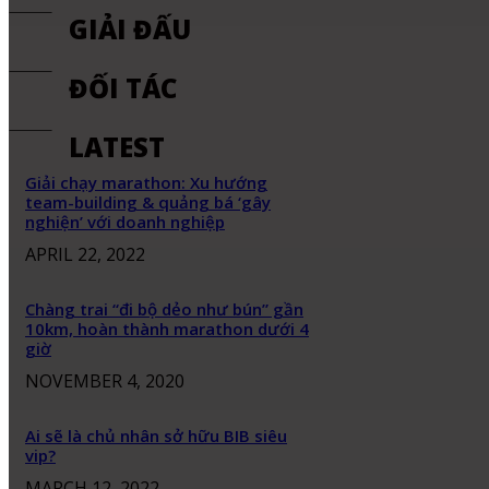
GIẢI ĐẤU
ĐỐI TÁC
LATEST
Giải chạy marathon: Xu hướng
team-building & quảng bá ‘gây
nghiện’ với doanh nghiệp
APRIL 22, 2022
Chàng trai “đi bộ dẻo như bún” gần
10km, hoàn thành marathon dưới 4
giờ
NOVEMBER 4, 2020
Ai sẽ là chủ nhân sở hữu BIB siêu
vip?
MARCH 12, 2022