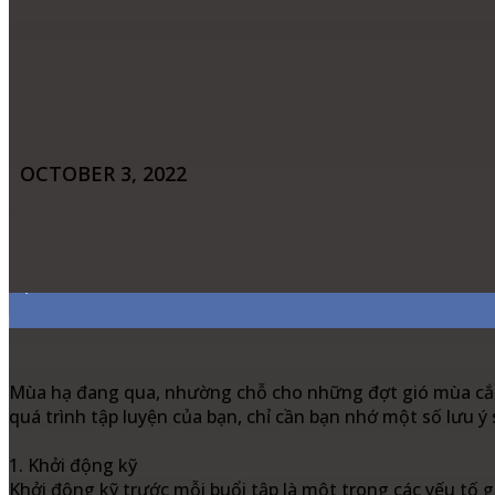
OCTOBER 3, 2022
Share
Facebook
Twitter
Pinter
7,311
Fans
Mùa hạ đang qua, nhường chỗ cho những đợt gió mùa cắt da
quá trình tập luyện của bạn, chỉ cần bạn nhớ một số lưu ý 
1. Khởi động kỹ
Khởi động kỹ trước mỗi buổi tập là một trong các yếu tố 