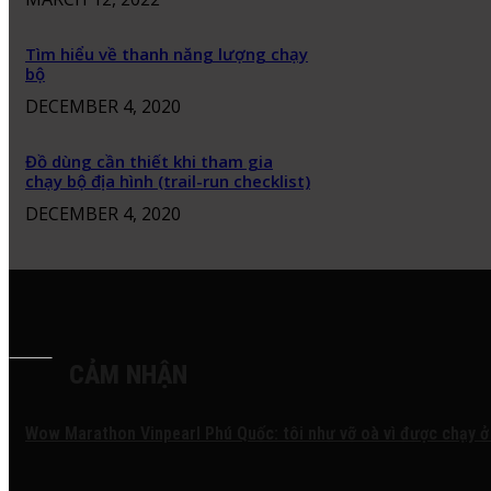
Tìm hiểu về thanh năng lượng chạy
bộ
DECEMBER 4, 2020
Đồ dùng cần thiết khi tham gia
chạy bộ địa hình (trail-run checklist)
DECEMBER 4, 2020
CẢM NHẬN
Wow Marathon Vinpearl Phú Quốc: tôi như vỡ oà vì được chạy ở