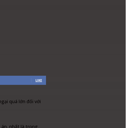
LIKE
gại quá lớn đối với
 án, nhất là trong