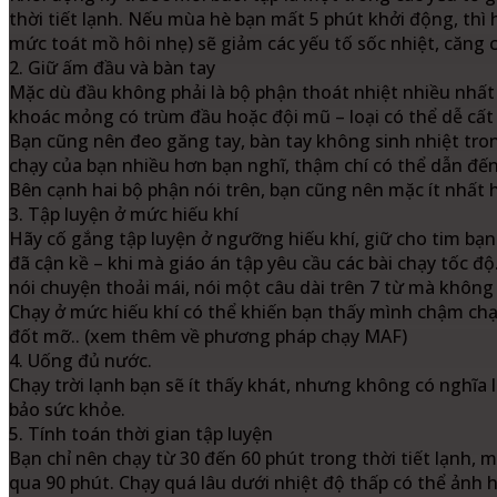
thời tiết lạnh. Nếu mùa hè bạn mất 5 phút khởi động, thì 
mức toát mồ hôi nhẹ) sẽ giảm các yếu tố sốc nhiệt, căng
2. Giữ ấm đầu và bàn tay
Mặc dù đầu không phải là bộ phận thoát nhiệt nhiều nhất 
khoác mỏng có trùm đầu hoặc đội mũ – loại có thể dễ cất 
Bạn cũng nên đeo găng tay, bàn tay không sinh nhiệt tron
chạy của bạn nhiều hơn bạn nghĩ, thậm chí có thể dẫn đến 
Bên cạnh hai bộ phận nói trên, bạn cũng nên mặc ít nhất h
3. Tập luyện ở mức hiếu khí
Hãy cố gắng tập luyện ở ngưỡng hiếu khí, giữ cho tim bạn
đã cận kề – khi mà giáo án tập yêu cầu các bài chạy tốc đ
nói chuyện thoải mái, nói một câu dài trên 7 từ mà không
Chạy ở mức hiếu khí có thể khiến bạn thấy mình chậm chạp
đốt mỡ.. (xem thêm về phương pháp chạy MAF)
4. Uống đủ nước.
Chạy trời lạnh bạn sẽ ít thấy khát, nhưng không có nghĩa
bảo sức khỏe.
5. Tính toán thời gian tập luyện
Bạn chỉ nên chạy từ 30 đến 60 phút trong thời tiết lạnh,
qua 90 phút. Chạy quá lâu dưới nhiệt độ thấp có thể ảnh 