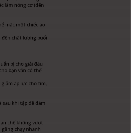
iệc làm nóng cơ (đến
thể mặc một chiếc áo
g đến chất lượng buổi
uẩn bị cho giải đấu
 cho bạn vẫn có thể
 giảm áp lực cho tim,
à sau khi tập để đảm
 hạn chế không vượt
cố gắng chạy nhanh