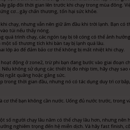
hãy gấp đôi thời gian lên trước khi chạy trong mùa đông. V
 cứng cơ…gây chấn thương, tổn hại sức khỏe.
khi chạy, nhưng vẫn nên giữ ấm đầu khi trời lạnh. Bạn có 
vào túi nếu thấy nóng.
g quá trình chạy, các ngón tay bị tê cóng có thể ảnh hưởn
một số thương tích khi bàn tay bị lạnh quá lâu.
ai lớp áo để đảm bảo cơ thể không bị mất nhiệt khi chạy.
 hoạt động ở zone2, trừ phi bạn đang bước vào giai đoạn ch
ộ. Nếu không sử dụng các thiết bị đo nhịp tim, hãy chạy sao
 bị ngắt quãng hoặc gắng sức.
 trong thời gian đầu, nhưng nó có tác dụng duy trì cơ bắp,
 là cơ thể bạn không cần nước. Uống đủ nước trước, trong v
 một số người chạy lâu năm có thể chạy lâu hơn, nhưng nên
hưởng nghiêm trọng đến hệ miễn dịch. Và hãy fast finish, 