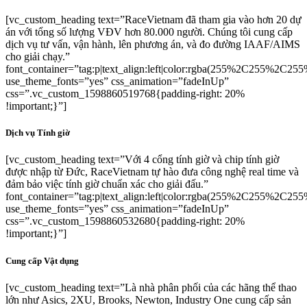
[vc_custom_heading text=”RaceVietnam đã tham gia vào hơn 20 dự
án với tổng số lượng VĐV hơn 80.000 người. Chúng tôi cung cấp
dịch vụ tư vấn, vận hành, lên phương án, và đo đường IAAF/AIMS
cho giải chạy.”
font_container=”tag:p|text_align:left|color:rgba(255%2C255%2C25
use_theme_fonts=”yes” css_animation=”fadeInUp”
css=”.vc_custom_1598860519768{padding-right: 20%
!important;}”]
Dịch vụ Tính giờ
[vc_custom_heading text=”Với 4 cổng tính giờ và chip tính giờ
được nhập từ Đức, RaceVietnam tự hào đưa công nghệ real time và
đảm bảo việc tính giờ chuẩn xác cho giải đấu.”
font_container=”tag:p|text_align:left|color:rgba(255%2C255%2C25
use_theme_fonts=”yes” css_animation=”fadeInUp”
css=”.vc_custom_1598860532680{padding-right: 20%
!important;}”]
Cung cấp Vật dụng
[vc_custom_heading text=”Là nhà phân phối của các hãng thể thao
lớn như Asics, 2XU, Brooks, Newton, Industry One cung cấp sản