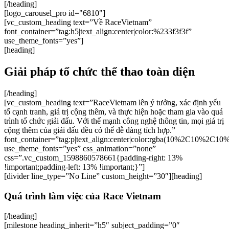
[/heading]
[logo_carousel_pro id="6810"]
[vc_custom_heading text=”Về RaceVietnam”
font_container=”tag:h5|text_align:center|color:%233f3f3f”
use_theme_fonts=”yes”]
[heading]
Giải pháp tổ chức thể thao toàn diện
[/heading]
[vc_custom_heading text=”RaceVietnam lên ý tưởng, xác định yếu
tố cạnh tranh, giá trị cộng thêm, và thực hiện hoặc tham gia vào quá
trình tổ chức giải đấu. Với thế mạnh công nghệ thông tin, mọi giá trị
cộng thêm của giải đấu đều có thể dễ dàng tích hợp.”
font_container=”tag:p|text_align:center|color:rgba(10%2C10%2C10
use_theme_fonts=”yes” css_animation=”none”
css=”.vc_custom_1598860578661{padding-right: 13%
!important;padding-left: 13% !important;}”]
[divider line_type=”No Line” custom_height=”30″][heading]
Quá trình làm việc của Race Vietnam
[/heading]
[milestone heading_inherit=”h5″ subject_padding=”0″