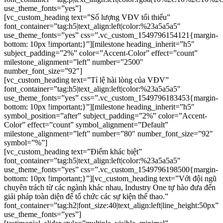
use_theme_fonts=”yes”]
[vc_custom_heading text=”Số lượng VĐV tối thiểu”
font_container=”tag:h5|text_align:left|color:%23a5a5a5″
use_theme_fonts=”yes” css=”.vc_custom_1549796154121{margin-
bottom: 10px !important;}”][milestone heading_inherit=”h5″
subject_padding=”2%” color=”Accent-Color” effect=”count”
milestone_alignment=”left” number=”2500″
number_font_size=”92″]
[vc_custom_heading text=”Tỉ lệ hài lòng của VĐV”
font_container=”tag:h5|text_align:left|color:%23a5a5a5″
use_theme_fonts=”yes” css=”.vc_custom_1549796183453{margin-
bottom: 10px !important;}”][milestone heading_inherit=”h5″
symbol_position=”after” subject_padding=”2%” color=”Accent-
Color” effect=”count” symbol_alignment=”Default”
milestone_alignment=”left” number=”80″ number_font_size=”92″
symbol=”%”]
[vc_custom_heading text=”Điểm khác biệt”
font_container=”tag:h5|text_align:left|color:%23a5a5a5″
use_theme_fonts=”yes” css=”.vc_custom_1549796198500{margin-
bottom: 10px !important;}”][vc_custom_heading text=”Với đội ngũ
chuyên trách từ các ngành khác nhau, Industry One tự hào đưa đến
giải pháp toàn diện để tổ chức các sự kiện thể thao.”
font_container=”tag:h2|font_size:40|text_align:left|line_height:50px”
use_theme_fonts=”yes”]