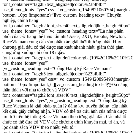
font_container=”tag:h5|text_align:left|color:%23bfbfbf”
use_theme_fonts=”yes” css=”.vc_custom_1549821060304{margin-
bottom: 10px !important;}”][vc_custom_heading text=”Chuyên
nghiệp, chính hãng”
font_container=”tag:h2|font_size:40|text_align:left|line_height:50px”
use_theme_fonts=”yes”][vc_custom_heading text=”Là nhà phân
phối của các hãng thể thao lớn như Asics, 2XU, Brooks, Newton,
RaceVietnam cung cấp sản phẩm áo giải thời thượng nhất. Huy
chương giải đấu có thể được sản xuất nhanh nhất, giảm thời gian
cung ứng xuống chỉ còn 18 ngày.”
font_container=”tag:p|text_align:left|color:rgba(10%2C10%2C10%2
use_theme_fonts=”yes”]
[vc_custom_heading text=”Cổng Đăng ký Race Vietnam”
font_container=”tag:h5|text_align:left|color:%23bfbfbf”
use_theme_fonts=”yes” css=”.vc_custom_1549420895493{margin-
bottom: 10px !important;}”][vc_custom_heading text=”Đa năng,
thân thiện với nhà tổ chức và VĐV”
font_container=”tag:h2|font_size:40|text_align:left|line_height:50px”
use_theme_fonts=”yes”][vc_custom_heading text=”Cổng đăng ký
Race Vietnam là giải pháp quản lý đăng ký, truyền thông, cập nhật
kết quả, giấy chứng nhận. VĐV có thể tra cứu ảnh của mình được
lưu trữ trên hệ thống Race Vietnam theo từng giải đấu. Các nhà tổ
chức có thể đưa tới VĐV các chương trình khuyến mại, tri ân, và
lọc danh sách VĐV theo nhiều yếu tố.”
font_container=”tag:p|text_align:left|color:rgba(10%2C10%2C10%2