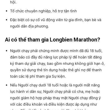
hội.
Tổ chức chuyên nghiệp, hỗ trợ tận tình
Đặc biệt có sự cổ vũ động viên từ gia đình, bạn bè và
người dân địa phương.
Ai có thể tham gia Longbien Marathon?
Người chạy phải chứng minh được mình đã đủ 18 tuổi,
đảm bảo có đầy đủ năng lực pháp lý để hoàn tất đăng
ký tham dự giải chạy, bao gồm nhưng không giới hạn ở,
quyền sử dụng thẻ tín dụng hoặc thẻ ghi nợ để thanh
toán các lệ phí tham gia Sự kiện.
Nếu Người chạy dưới 18 tuổi hoặc là người mất năng
lực hành vi dân sự, Người chạy phải có cha, mẹ hoặc
người giám hộ hợp pháp thay mặt Người chạy đồng ý
với các điều khoản và điều kiện được áp dụng như