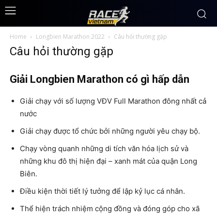
Home
Longbien Marathon 2022
Câu hỏi thường gặp
Câu hỏi thường gặp
Giải Longbien Marathon có gì hấp dẫn
Giải chạy với số lượng VĐV Full Marathon đông nhất cả
nước
Giải chạy được tổ chức bởi những người yêu chạy bộ.
Chạy vòng quanh những di tích văn hóa lịch sử và
những khu đô thị hiện đại – xanh mát của quận Long
Biên.
Điều kiện thời tiết lý tưởng để lập kỷ lục cá nhân.
Thể hiện trách nhiệm cộng đồng và đóng góp cho xã