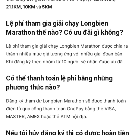
21.1KM, 10KM
và
5KM
Lệ phí tham gia giải chạy Longbien
Marathon thế nào? Có ưu đãi gì không?
Lệ phí tham gia giải chạy Longbien Marathon được chia ra
thành nhiều mức giá tương ứng với nhiều giai đoạn bán.
Khi đăng ký theo nhóm từ 10 người sẽ nhận được ưu đãi.
Có thể thanh toán lệ phí bằng những
phương thức nào?
Đăng ký tham dự Longbien Marathon sẽ được thanh toán
điện tử qua cổng thanh toán OnePay bằng thẻ VISA,
MASTER, AMEX hoặc thẻ ATM nội địa.
Nếu tôi hủy đăng ký thì có được hoàn tiền