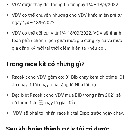
VĐV được thay đổi thông tin từ ngày 1/4 – 18/9/2022
VĐV có thể chuyển nhượng cho VĐV khác miễn phí từ
ngày 1/4 – 18/9/2022
VĐV có thể đổi cự ly từ 1/4-18/09/2022. VĐV sẽ thanh
toán phần chênh lệch giữa mức giá đăng ký cũ và mức
giá đăng ký mới tại thời điểm hiện tại (nếu có).
Trong race kit có những gì?
Racekit cho VĐV, gồm có: 01 Bib chạy kèm chiptime, 01
áo chạy, 1 túi chạy, quà tặng từ Nhà tài trợ.
Đặc biệt Racekit cho VĐV mua BIB trong năm 2021 sẽ
có thêm 1 áo chạy từ giải đấu.
VĐV sẽ phải tới nhận race kit tại Expo trước ngày chạy.
Sau khi hoàn thành cự ly tôi có được