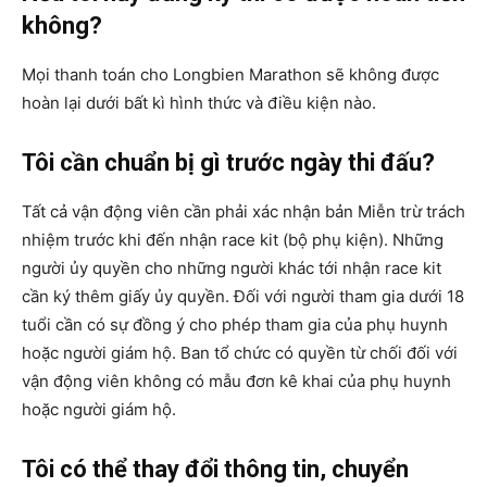
không?
Mọi thanh toán cho Longbien Marathon sẽ không được
hoàn lại dưới bất kì hình thức và điều kiện nào.
Tôi cần chuẩn bị gì trước ngày thi đấu?
Tất cả vận động viên cần phải xác nhận bản Miễn trừ trách
nhiệm trước khi đến nhận race kit (bộ phụ kiện). Những
người ủy quyền cho những người khác tới nhận race kit
cần ký thêm giấy ủy quyền. Đối với người tham gia dưới 18
tuổi cần có sự đồng ý cho phép tham gia của phụ huynh
hoặc người giám hộ. Ban tổ chức có quyền từ chối đối với
vận động viên không có mẫu đơn kê khai của phụ huynh
hoặc người giám hộ.
Tôi có thể thay đổi thông tin, chuyển