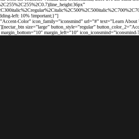
(255%2C255%2C255%2C0.7)|line_height:36px”
C300italic%2Cregular%2Citalic%2C500%2C500italic%2C700%2C700
ing-left: 10% !important;}”]
_2=”Accent-Color” icon_family=”iconsmind” url=”#” text=”Learn Abo
[nectar_btn size=”large” button_style=”regular” button_color_2=”Ac
 margin_bottom=”10″ margin_left=”10″ icon_iconsmind=”iconsmind-
 cung đường tuyệt đẹp!