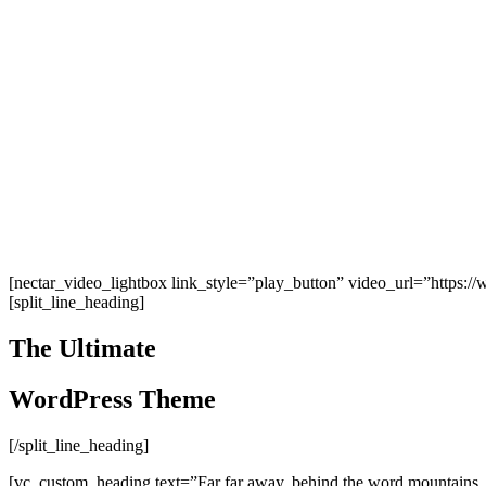
[nectar_video_lightbox link_style=”play_button” video_url=”htt
[split_line_heading]
The Ultimate
WordPress Theme
[/split_line_heading]
[vc_custom_heading text=”Far far away, behind the word mountains, f