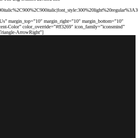
italic%2C900%2C900italic|font_style:300%20light%20regular%3
ut Us” margin_top=”10″ margin_right=”10″ margin_bottom=”10″
cent-Color” color_override=”#ff3269″ icon_family=”iconsmind”
Triangle-ArrowRight”]