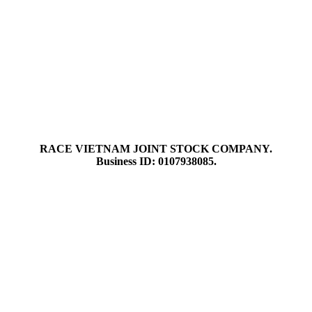
bán
Ưu đãi nhóm
Hướng dẫn đăng ký
Racekit
Đ
RACE VIETNAM JOINT STOCK COMPANY.
Business ID: 0107938085.