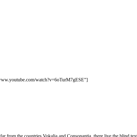
Trang chủ
Longbien Marathon 2025
ps://www.youtube.com/watch?v=6oTurM7gESE”]
ar from the countries Vokalia and Consonantia, there live the blind t