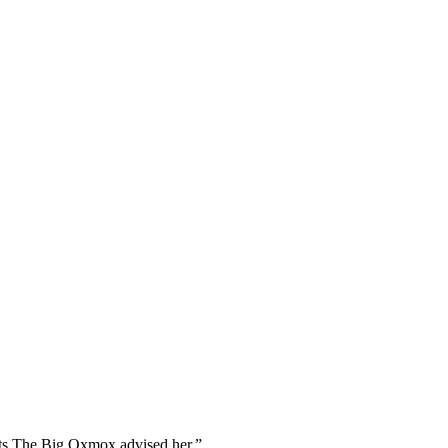
Tin tức
Về chúng tôi
Liên hệ
exts The Big Oxmox advised her.”