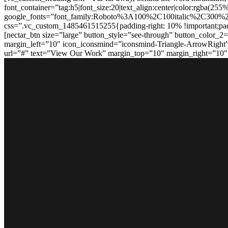
font_container=”tag:h5|font_size:20|text_align:center|color:rgba
google_fonts=”font_family:Roboto%3A100%2C100italic%2C300%2
css=”.vc_custom_1485461515255{padding-right: 10% !important;padd
[nectar_btn size=”large” button_style=”see-through” button_color
margin_left=”10″ icon_iconsmind=”iconsmind-Triangle-ArrowRight”]
url=”#” text=”View Our Work” margin_top=”10″ margin_right=”10″
CẢM NHẬN
Wow Marathon Vinpearl Phú Quốc: tôi như vỡ oà vì được chạy ở
5.000 người tham dự giải chạy Longbien Marathon 2020
Lý Sơn Marathon – đường chạy khẳng định chủ quyền