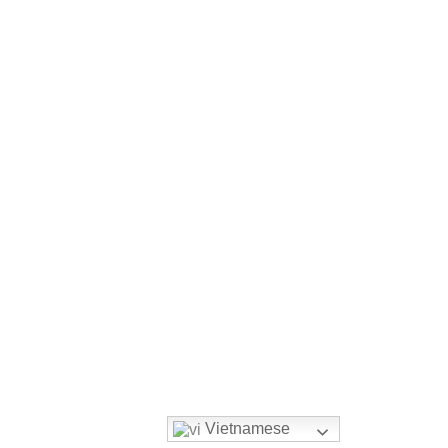
iều lệ & Quy định
Câu hỏi thường gặp
Vietnamese