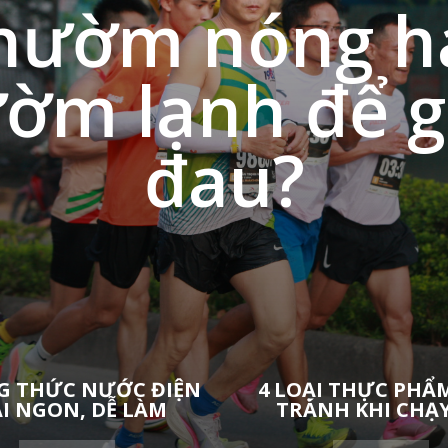
hườm nóng h
ờm lạnh để 
đau?
G THỨC NƯỚC ĐIỆN
4 LOẠI THỰC PHẨ
ẢI NGON, DỄ LÀM
TRÁNH KHI CHẠ