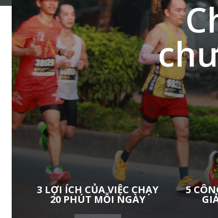
C
chư
3 LỢI ÍCH CỦA VIỆC CHẠY
5 CÔN
20 PHÚT MỖI NGÀY
GI