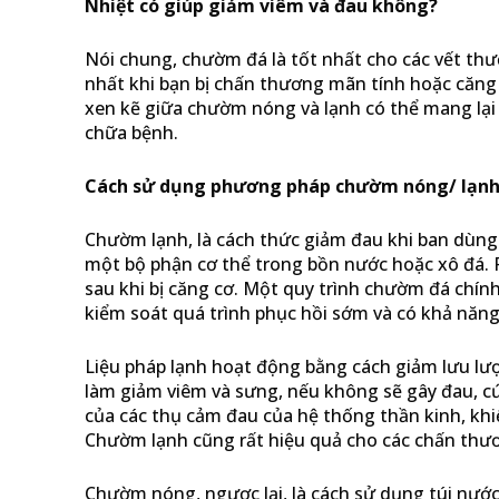
Nhiệt có giúp giảm viêm và đau không?
Nói chung, chườm đá là tốt nhất cho các vết thươ
nhất khi bạn bị chấn thương mãn tính hoặc căng 
xen kẽ giữa chườm nóng và lạnh có thể mang lại h
chữa bệnh.
Cách sử dụng phương pháp chườm nóng/ lạnh
Chườm lạnh, là cách thức giảm đau khi ban dùng 
một bộ phận cơ thể trong bồn nước hoặc xô đá. P
sau khi bị căng cơ. Một quy trình chườm đá chính
kiểm soát quá trình phục hồi sớm và có khả năng
Liệu pháp lạnh hoạt động bằng cách giảm lưu lượ
làm giảm viêm và sưng, nếu không sẽ gây đau, c
của các thụ cảm đau của hệ thống thần kinh, kh
Chườm lạnh cũng rất hiệu quả cho các chấn thư
Chườm nóng, ngược lại, là cách sử dụng túi nước