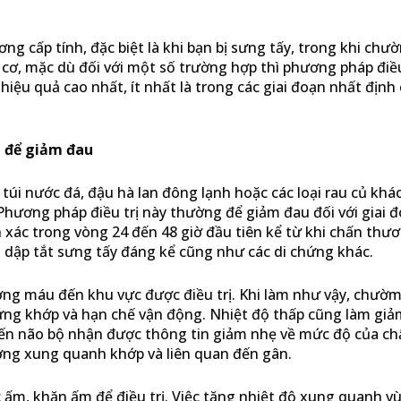
ng cấp tính, đặc biệt là khi bạn bị sưng tấy, trong khi chư
cơ, mặc dù đối với một số trường hợp thì phương pháp điều
iệu quả cao nhất, ít nhất là trong các giai đoạn nhất định 
 để giảm đau
túi nước đá, đậu hà lan đông lạnh hoặc các loại rau củ kh
hương pháp điều trị này thường để giảm đau đối với giai đ
 xác trong vòng 24 đến 48 giờ đầu tiên kể từ khi chấn thươ
 dập tắt sưng tấy đáng kể cũng như các di chứng khác.
ng máu đến khu vực được điều trị. Khi làm như vậy, chườm
ứng khớp và hạn chế vận động. Nhiệt độ thấp cũng làm gi
iến não bộ nhận được thông tin giảm nhẹ về mức độ của c
ơng xung quanh khớp và liên quan đến gân.
 ấm, khăn ấm để điều trị. Việc tăng nhiệt độ xung quanh v