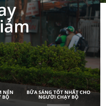
ay
giảm
M NÊN
BỮA SÁNG TỐT NHẤT CHO
Y BỘ
NGƯỜI CHẠY BỘ