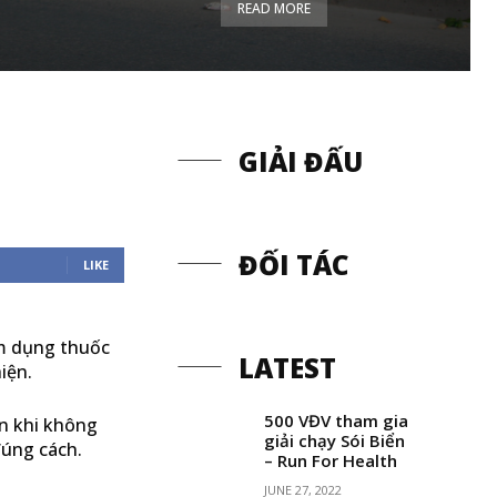
READ MORE
GIẢI ĐẤU
ĐỐI TÁC
LIKE
ạm dụng thuốc
LATEST
iện.
500 VĐV tham gia
ăn khi không
giải chạy Sói Biển
đúng cách.
– Run For Health
JUNE 27, 2022