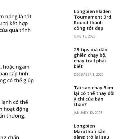
Longbien Ekiden
ờm nóng là tốt
Tournament 3rd
Round thành
 trị kết hợp
công tốt đẹp
của quá trình
JUNE 16, 2023
29 tips mà dân
ghiền chạy bộ,
chạy trail phải
biết
ác, hoặc ngâm
oạn cấp tính
DECEMBER 1, 2020
ng có thể giúp
Tại sao chạy 5km
lại có thể thay đổi
ý chí của bản
 lạnh có thể
thân?
ảm hoạt động
JANUARY 12, 2023
hấn thương.
Longbien
Marathon sẵn
sàng trở lại sau
ùng chấn