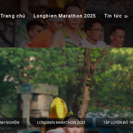
Trang chủ
Longbien Marathon 2025
Tin tức
INH NGHIỆM
LONGBIEN MARATHON 2023
TẬP LUYỆN BỔ T