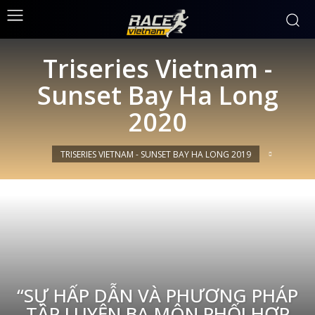
Triseries Vietnam -
Sunset Bay Ha Long
2020
TRISERIES VIETNAM - SUNSET BAY HA LONG 2019
“SỰ HẤP DẪN VÀ PHƯƠNG PHÁP
TẬP LUYỆN BA MÔN PHỐI HỢP