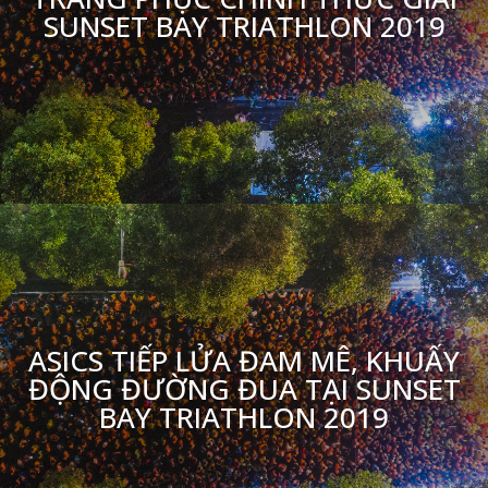
SUNSET BAY TRIATHLON 2019
ASICS TIẾP LỬA ĐAM MÊ, KHUẤY
ĐỘNG ĐƯỜNG ĐUA TẠI SUNSET
BAY TRIATHLON 2019