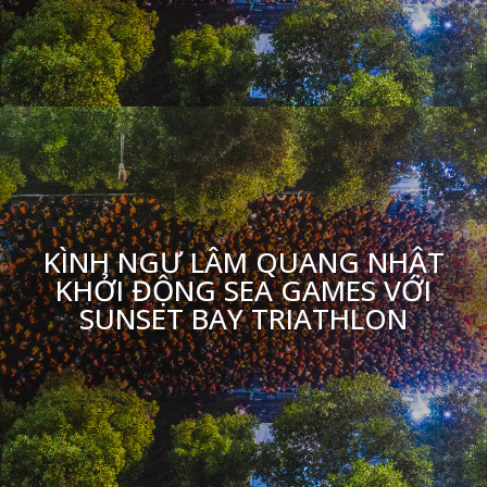
KÌNH NGƯ LÂM QUANG NHẬT
KHỞI ĐỘNG SEA GAMES VỚI
SUNSET BAY TRIATHLON