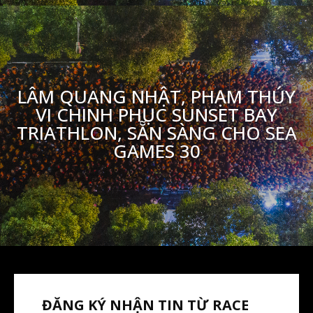
LÂM QUANG NHẬT, PHẠM THÚY
VI CHINH PHỤC SUNSET BAY
TRIATHLON, SẴN SÀNG CHO SEA
GAMES 30
ĐĂNG KÝ NHẬN TIN TỪ RACE